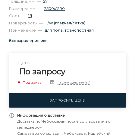
Толщина, мм
—
27
Размеры, мм
—
2500х1500
Сорт
—
1/1
Поверхность
—
F/W (гладкая/сетка)
Применение
—
для пола
,
транспортная
Все характеристики
Цена:
По запросу
Нашли дешевле?
Под заказ
ЗАПРОСИТЬ ЦЕНУ
Информация о доставке
Доставка по Чебоксарам после согласования с
менеджером.
Самовывоз со склада: г. Чебоксары, Ишлейский