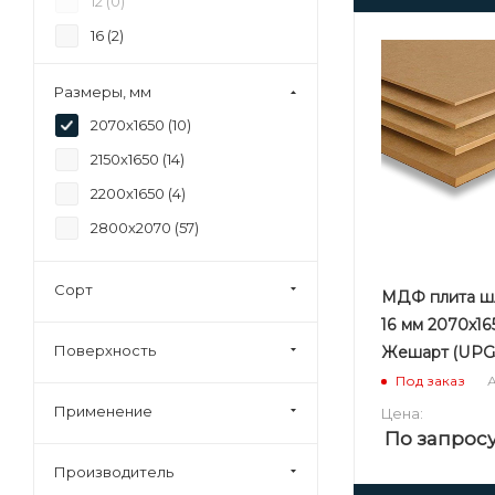
12 (
0
)
16 (
2
)
18 (
2
)
Размеры, мм
19 (
0
)
2070х1650 (
10
)
22 (
2
)
2150х1650 (
14
)
25 (
0
)
2200х1650 (
4
)
28 (
0
)
2800х2070 (
57
)
30 (
0
)
Сорт
МДФ плита ш
16 мм 2070х16
Поверхность
Жешарт (UPG
А
Под заказ
Применение
Цена:
По запрос
Производитель