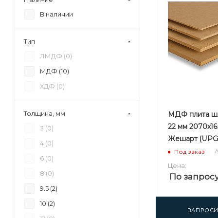
В наличии
Тип
ЛМДФ (
0
)
МДФ (
10
)
ХДФ (
0
)
Толщина, мм
МДФ плита ш
22 мм 2070х1
3 (
0
)
Жешарт (UPG
4 (
0
)
А
Под заказ
6 (
0
)
Цена:
8 (
0
)
По запрос
9.5 (
2
)
10 (
2
)
ЗАПРОСИ