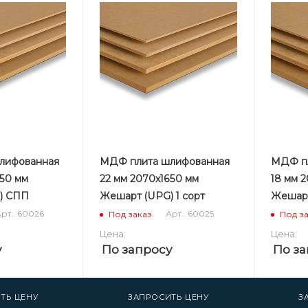
лифованная
МДФ плита шлифованная
МДФ пл
650 мм
22 мм 2070х1650 мм
18 мм 
) СПП
Жешарт (UPG) 1 сорт
Жешарт
рт.: 60026
Арт.: 60025
Под заказ
Под з
Цена:
Цена:
у
По запросу
По за
ТЬ ЦЕНУ
ЗАПРОСИТЬ ЦЕНУ
З