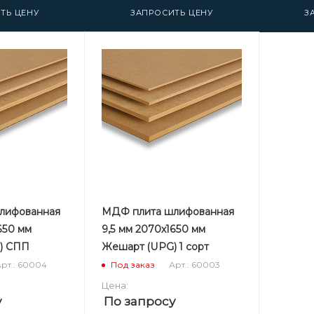
ТЬ ЦЕНУ
ЗАПРОСИТЬ ЦЕНУ
З
лифованная
МДФ плита шлифованная
650 мм
9,5 мм 2070х1650 мм
) СПП
Жешарт (UPG) 1 сорт
рт.: 60004
Арт.: 60003
Под заказ
Цена:
у
По запросу