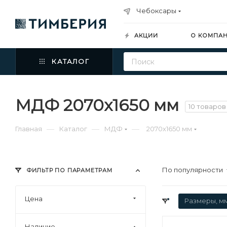
Чебоксары
АКЦИИ
О КОМПА
КАТАЛОГ
МДФ 2070х1650 мм
10 товаров
—
—
—
Главная
Каталог
МДФ
2070х1650 мм
По популярности
ФИЛЬТР ПО ПАРАМЕТРАМ
Цена
Размеры, м
Наличие