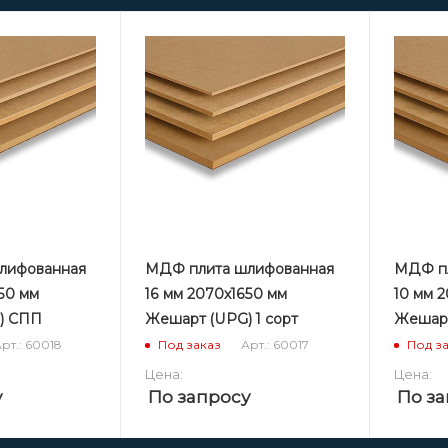
лифованная
МДФ плита шлифованная
МДФ пл
50 мм
16 мм 2070х1650 мм
10 мм 
) СПП
Жешарт (UPG) 1 сорт
Жешарт
рт.: 60018
Арт.: 60017
Под заказ
Под з
Цена:
Цена:
у
По запросу
По за