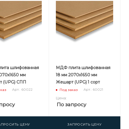
ита шлифованная
МДФ плита шлифованная
2070х1650 мм
18 мм 2070х1650 мм
 (UPG) СПП
Жешарт (UPG) 1 сорт
Арт.: 60022
Арт.: 60021
аказ
Под заказ
Цена:
просу
По запросу
АПРОСИТЬ ЦЕНУ
ЗАПРОСИТЬ ЦЕНУ