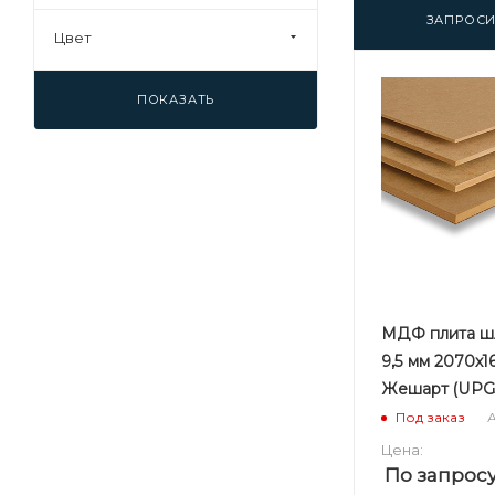
ЗАПРОСИ
Цвет
ПОКАЗАТЬ
МДФ плита ш
9,5 мм 2070х1
Жешарт (UPG
А
Под заказ
Цена:
По запрос