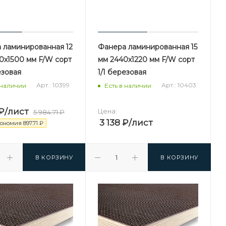
 ламинированная 12
Фанера ламинированная 15
0х1500 мм F/W сорт
мм 2440х1220 мм F/W сорт
езовая
1/1 березовая
Арт.: 10399
Арт.: 10403
 наличии
Есть в наличии
₽
/лист
Цена:
5 984.71
₽
3 138
₽
/лист
кономия
897.71
₽
В КОРЗИНУ
В КОРЗИНУ