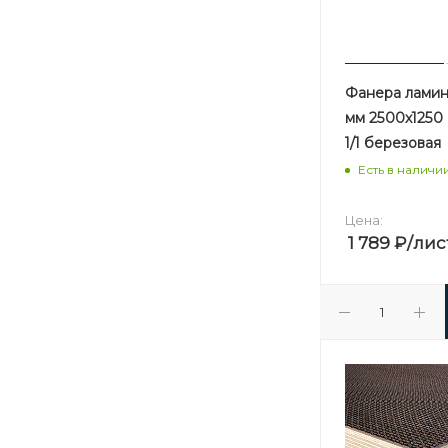
Фанера ламин
мм 2500х1250
1/1 березовая
Есть в наличи
Цена:
1 789
₽
/лис