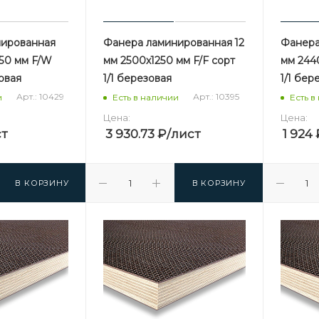
нированная
Фанера ламинированная 12
Фанера
250 мм F/W
мм 2500х1250 мм F/F сорт
мм 244
зовая
1/1 березовая
1/1 бер
Арт.: 10429
Арт.: 10395
и
Есть в наличии
Есть в
Цена:
Цена:
ст
3 930.73
₽
/лист
1 924
В КОРЗИНУ
В КОРЗИНУ