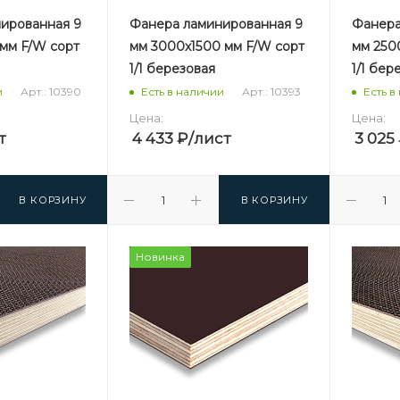
ированная 9
Фанера ламинированная 9
Фанера
 мм F/W сорт
мм 3000х1500 мм F/W сорт
мм 2500
1/1 березовая
1/1 бер
Арт.: 10390
Арт.: 10393
и
Есть в наличии
Есть в
Цена:
Цена:
т
4 433
₽
/лист
3 025
В КОРЗИНУ
В КОРЗИНУ
Новинка