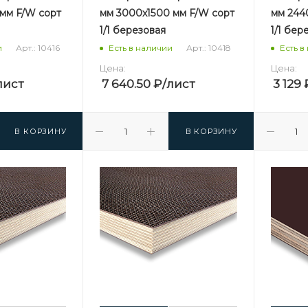
 мм F/W сорт
мм 3000х1500 мм F/W сорт
мм 2440
1/1 березовая
1/1 бер
Арт.: 10416
Арт.: 10418
и
Есть в наличии
Есть в
Цена:
Цена:
лист
7 640.50
₽
/лист
3 129
В КОРЗИНУ
В КОРЗИНУ