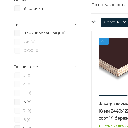
По популярности
В наличии
Сорт:
1/1
Тип
Ламинированная (
80
)
Хит
ФК (
0
)
ФСФ (
0
)
Толщина, мм
3 (
0
)
4 (
0
)
5 (
0
)
6 (
8
)
Фанера лами
7 (
0
)
18 мм 2440х12
сорт 1/1 бере
8 (
0
)
Есть в наличи