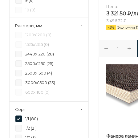
9 (
9
)
Цена:
10 (
0
)
3 321.50
₽
/л
11 (
0
)
3 496.32
₽
Размеры, мм
-
5
%
Экономия
1
12 (
6
)
1200х1200 (
0
)
15 (
6
)
1525х1525 (
0
)
16 (
0
)
2440х1220 (
28
)
17 (
0
)
2500х1250 (
25
)
18 (
11
)
2500х1500 (
4
)
20 (
0
)
3000х1500 (
23
)
21 (
8
)
600х1100 (
0
)
24 (
6
)
27 (
7
)
Сорт
28 (
0
)
1/1 (
80
)
30 (
6
)
1/2 (
21
)
35 (
7
)
Фанера ламин
1/3 (
5
)