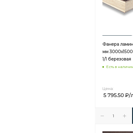
Фанера ламин
мм 3000х1500
1/1 березовая
Есть в наличи
Цена:
5 795.50
₽
/