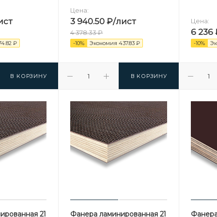
Цена:
ист
3 940.50
₽
/лист
Цена:
6 236
4 378.33
₽
74.82
₽
-
10
%
Экономия
437.83
₽
-
10
%
Э
В КОРЗИНУ
В КОРЗИНУ
ированная 21
Фанера ламинированная 21
Фанера