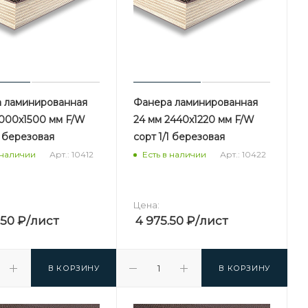
 ламинированная
Фанера ламинированная
3000х1500 мм F/W
24 мм 2440х1220 мм F/W
1 березовая
сорт 1/1 березовая
Арт.: 10412
Арт.: 10422
 наличии
Есть в наличии
Цена:
.50
₽
/лист
4 975.50
₽
/лист
В КОРЗИНУ
В КОРЗИНУ