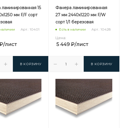
 ламинированная 15
Фанера ламинированная
х1250 мм F/F сорт
27 мм 2440х1220 мм F/W
езовая
сорт 1/1 березовая
Арт.: 10401
Арт.: 10428
 наличии
Есть в наличии
Цена:
₽
/лист
5 449
₽
/лист
В КОРЗИНУ
В КОРЗИНУ