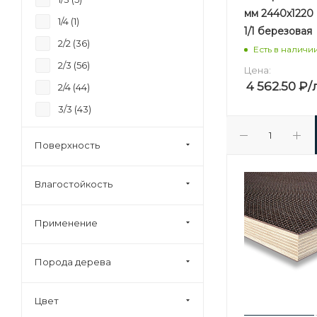
мм 2440х1220
37 (
0
)
1/4 (
1
)
1/1 березовая
40 (
6
)
2/2 (
36
)
Есть в наличи
45 (
0
)
2/3 (
56
)
Цена:
92 (
0
)
4 562.50
₽
/
2/4 (
44
)
3/3 (
43
)
3/4 (
85
)
Поверхность
4/4 (
69
)
Строительная (
28
)
Влагостойкость
Применение
Порода дерева
Цвет