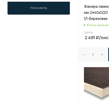
Фанера ламин
ПОКАЗАТЬ
мм 2440х1220
1/1 березовая
Есть в наличи
Цена:
2 491
₽
/лис