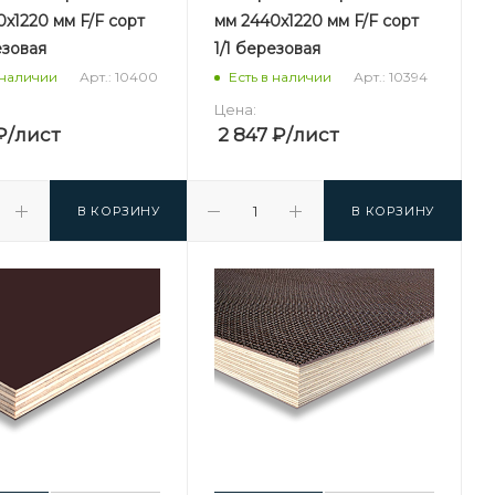
х1220 мм F/F сорт
мм 2440х1220 мм F/F сорт
езовая
1/1 березовая
Арт.: 10400
Арт.: 10394
 наличии
Есть в наличии
Цена:
₽
/лист
2 847
₽
/лист
В КОРЗИНУ
В КОРЗИНУ