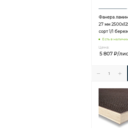
Фанера лами
27 мм 2500х1
сорт 1/1 бере
Есть в наличи
Цена:
5 807
₽
/ли