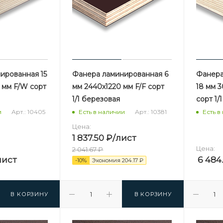
ированная 15
Фанера ламинированная 6
Фанера
 мм F/W сорт
мм 2440х1220 мм F/F сорт
18 мм 
1/1 березовая
сорт 1/
Арт.: 10405
Арт.: 10381
и
Есть в наличии
Есть в
Цена:
1 837.50
₽
/лист
Цена:
2 041.67
₽
лист
6 484
-
10
%
Экономия
204.17
₽
В КОРЗИНУ
В КОРЗИНУ