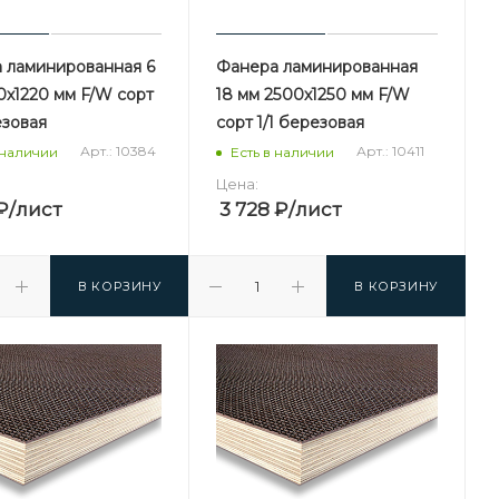
 ламинированная 6
Фанера ламинированная
0х1220 мм F/W сорт
18 мм 2500х1250 мм F/W
езовая
сорт 1/1 березовая
Арт.: 10384
Арт.: 10411
 наличии
Есть в наличии
Цена:
₽
/лист
3 728
₽
/лист
В КОРЗИНУ
В КОРЗИНУ