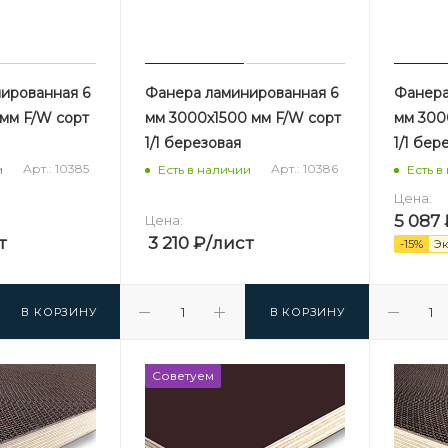
ированная 6
Фанера ламинированная 6
Фанера
 мм F/W сорт
мм 3000х1500 мм F/W сорт
мм 300
1/1 березовая
1/1 бер
Арт.: 10385
Арт.: 10386
и
Есть в наличии
Есть в
Цена:
5 087
Цена:
т
3 210
₽
/лист
-
15
%
Э
В КОРЗИНУ
В КОРЗИНУ
Советуем