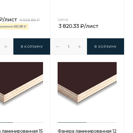
₽
/лист
Цена:
6 928.89
₽
3 820.33
₽
/лист
кономия
692.89
₽
В КОРЗИНУ
В КОРЗИНУ
 ламинированная 15
Фанера ламинированная 12