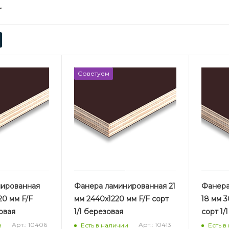
Советуем
нированная
Фанера ламинированная 21
Фанера
20 мм F/F
мм 2440х1220 мм F/F сорт
18 мм 3
зовая
1/1 березовая
сорт 1/
Арт.: 10406
Арт.: 10413
и
Есть в наличии
Есть в