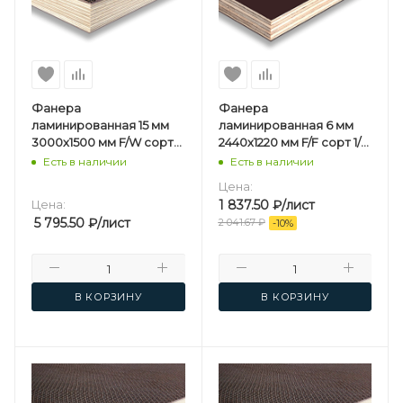
Фанера
Фанера
ламинированная 15 мм
ламинированная 6 мм
3000х1500 мм F/W сорт
2440х1220 мм F/F сорт 1/1
1/1 березовая
березовая
Есть в наличии
Есть в наличии
Цена:
Цена:
1 837.50
₽
/лист
5 795.50
₽
/лист
2 041.67
₽
-
10
%
В КОРЗИНУ
В КОРЗИНУ