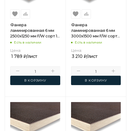
Фанера
Фанера
ламинированная 6 мм
ламинированная 6 мм
2500х1250 мм F/W сорт 1/1
3000х1500 мм F/W сорт
березовая
1/1 березовая
Есть в наличии
Есть в наличии
Цена:
Цена:
1 789
₽
/лист
3 210
₽
/лист
В КОРЗИНУ
В КОРЗИНУ