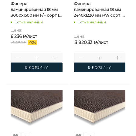
Фанера
Фанера
ламинированная 18 мм
ламинированная 18 мм
3000х1500 мм F/F сорт 1/1
2440х1220 мм F/W сорт 1/1
березовая
березовая
Есть в наличии
Есть в наличии
Цена:
6 236
₽
/лист
Цена:
3 820.33
₽
/лист
6 928.89
₽
-
10
%
В КОРЗИНУ
В КОРЗИНУ