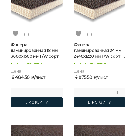
Фанера
Фанера
ламинированная 18 мм
ламинированная 24 мм
3000х1500 мм F/W сорт
2440х1220 мм F/W сорт 1/1
1/1 березовая
березовая
Есть в наличии
Есть в наличии
Цена:
Цена:
6 484.50
₽
/лист
4 975.50
₽
/лист
В КОРЗИНУ
В КОРЗИНУ