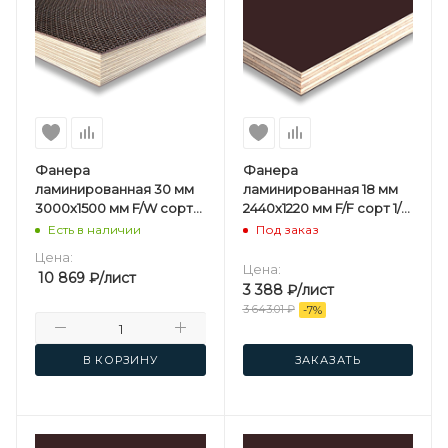
Фанера
Фанера
ламинированная 30 мм
ламинированная 18 мм
3000х1500 мм F/W сорт
2440х1220 мм F/F сорт 1/1
1/1 березовая
березовая SVEZA-DECK
Есть в наличии
Под заказ
Цена:
Цена:
10 869
₽
/лист
3 388
₽
/лист
3 643.01
₽
-
7
%
В КОРЗИНУ
ЗАКАЗАТЬ