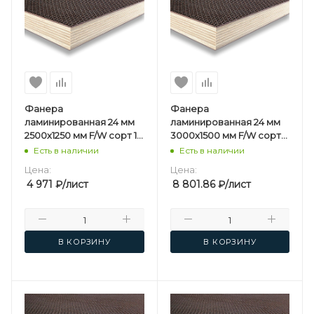
Фанера
Фанера
ламинированная 24 мм
ламинированная 24 мм
2500х1250 мм F/W сорт 1/1
3000х1500 мм F/W сорт
березовая
1/1 березовая
Есть в наличии
Есть в наличии
Цена:
Цена:
4 971
₽
/лист
8 801.86
₽
/лист
В КОРЗИНУ
В КОРЗИНУ