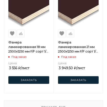
Фанера
Фанера
ламинированная 18 мм
ламинированная 21 мм
2500х1250 мм F/F сорт 1/1
2500х1250 мм F/F сорт 1/1
березовая
березовая
Под заказ
Под заказ
Цена:
Цена:
3 556
₽
/лист
3 949.50
₽
/лист
ЗАКАЗАТЬ
ЗАКАЗАТЬ