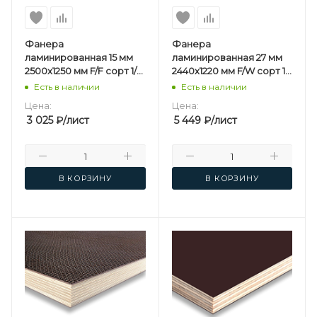
Фанера
Фанера
ламинированная 15 мм
ламинированная 27 мм
2500х1250 мм F/F сорт 1/1
2440х1220 мм F/W сорт 1/1
березовая
березовая
Есть в наличии
Есть в наличии
Цена:
Цена:
3 025
₽
/лист
5 449
₽
/лист
В КОРЗИНУ
В КОРЗИНУ