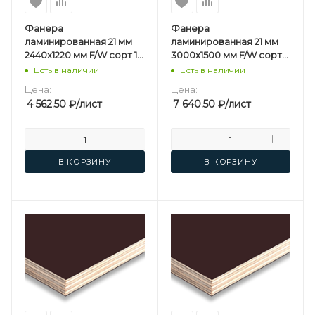
Фанера
Фанера
ламинированная 21 мм
ламинированная 21 мм
2440х1220 мм F/W сорт 1/1
3000х1500 мм F/W сорт
березовая
1/1 березовая
Есть в наличии
Есть в наличии
Цена:
Цена:
4 562.50
₽
/лист
7 640.50
₽
/лист
В КОРЗИНУ
В КОРЗИНУ