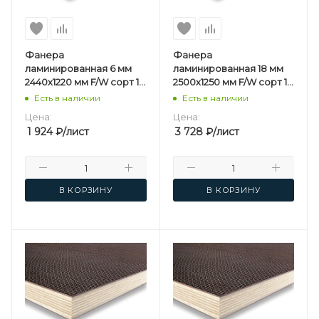
Фанера
Фанера
ламинированная 6 мм
ламинированная 18 мм
2440х1220 мм F/W сорт 1/1
2500х1250 мм F/W сорт 1/1
березовая
березовая
Есть в наличии
Есть в наличии
Цена:
Цена:
1 924
₽
/лист
3 728
₽
/лист
В КОРЗИНУ
В КОРЗИНУ