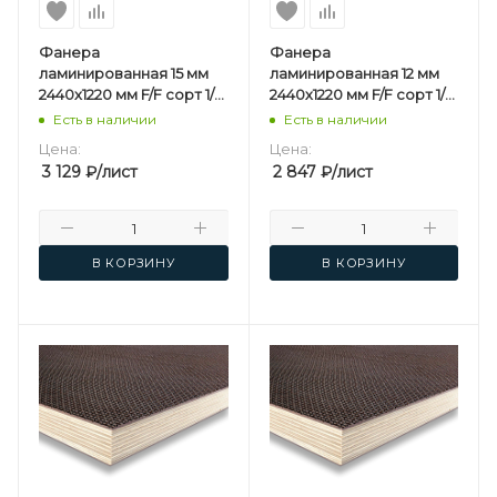
Фанера
Фанера
ламинированная 15 мм
ламинированная 12 мм
2440х1220 мм F/F сорт 1/1
2440х1220 мм F/F сорт 1/1
березовая
березовая
Есть в наличии
Есть в наличии
Цена:
Цена:
3 129
₽
/лист
2 847
₽
/лист
В КОРЗИНУ
В КОРЗИНУ