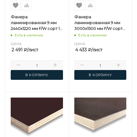
Фанера
Фанера
ламинированная 9 мм
ламинированная 9 мм
2440х1220 мм F/W сорт 1/1
3000х1500 мм F/W сорт
березовая
1/1 березовая
Есть в наличии
Есть в наличии
Цена:
Цена:
2 491
₽
/лист
4 433
₽
/лист
В КОРЗИНУ
В КОРЗИНУ