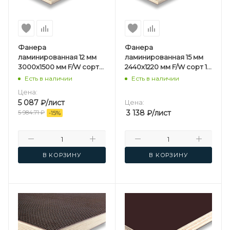
Фанера
Фанера
ламинированная 12 мм
ламинированная 15 мм
3000х1500 мм F/W сорт
2440х1220 мм F/W сорт 1/1
1/1 березовая
березовая
Есть в наличии
Есть в наличии
Цена:
5 087
₽
/лист
Цена:
3 138
₽
/лист
5 984.71
₽
-
15
%
В КОРЗИНУ
В КОРЗИНУ