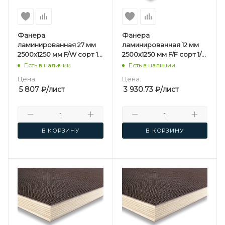
Фанера
Фанера
ламинированная 27 мм
ламинированная 12 мм
2500х1250 мм F/W сорт 1/1
2500х1250 мм F/F сорт 1/1
березовая
березовая
Есть в наличии
Есть в наличии
Цена:
Цена:
5 807
₽
/лист
3 930.73
₽
/лист
В КОРЗИНУ
В КОРЗИНУ