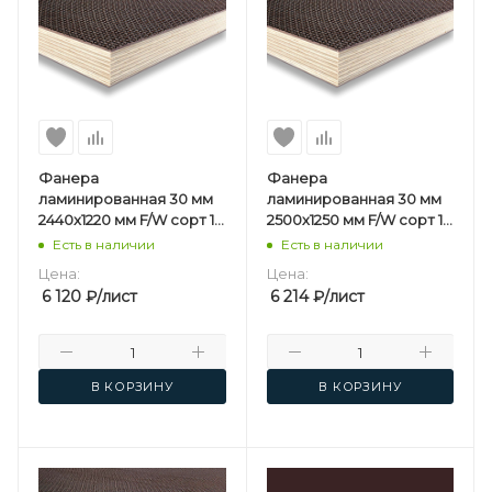
Фанера
Фанера
ламинированная 30 мм
ламинированная 30 мм
2440х1220 мм F/W сорт 1/1
2500х1250 мм F/W сорт 1/1
березовая
березовая
Есть в наличии
Есть в наличии
Цена:
Цена:
6 120
₽
/лист
6 214
₽
/лист
В КОРЗИНУ
В КОРЗИНУ