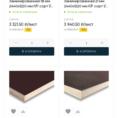
ламинированная 18 мм
ламинированная 21 мм
2440х1220 мм F/F сорт 1/1
2440х1220 мм F/F сорт 1/1
березовая
березовая
Есть в наличии
Есть в наличии
Цена:
Цена:
3 321.50
₽
/лист
3 940.50
₽
/лист
3 496.32
₽
4 378.33
₽
-
5
%
-
10
%
В КОРЗИНУ
В КОРЗИНУ