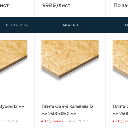
лист
998
₽
/лист
По за
В КОРЗИНУ
ЗАКАЗАТЬ
З
Муром 12 мм
Плита OSB-3 Калевала 12
Плита 
мм 2500х1250 мм
мм 250
рт.: 20014
Арт.: 20013
Под заказ
Под з