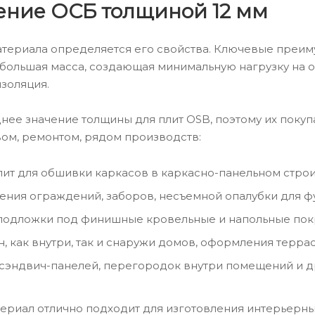
ние ОСБ толщиной 12 мм
териала определяется его свойства. Ключевые преим
ебольшая масса, создающая минимальную нагрузку на оп
золяция.
еднее значение толщины для плит ОSB, поэтому их поку
вом, ремонтом, рядом производств:
лит для обшивки каркасов в каркасно-панельном строи
ления ограждений, заборов, несъемной опалубки для ф
 подложки под финишные кровельные и напольные пок
, как внутри, так и снаружи домов, оформления террас
сэндвич-панелей, перегородок внутри помещений и др
териал отлично подходит для изготовления интерьерны