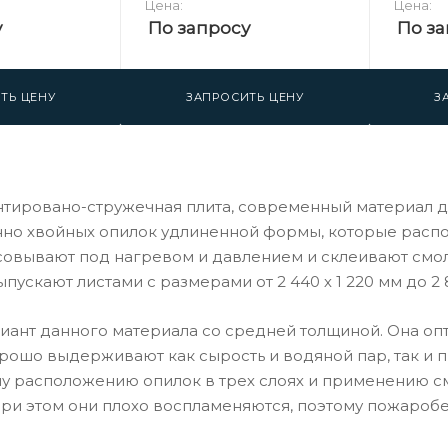
Цена:
Цена:
у
По запросу
По за
ТЬ ЦЕНУ
ЗАПРОСИТЬ ЦЕНУ
З
нтировано-стружечная плита, современный материал дл
о хвойных опилок удлиненной формы, которые располаг
овывают под нагревом и давлением и склеивают смол
пускают листами с размерами от 2 440 х 1 220 мм до 2 8
риант данного материала со средней толщиной. Она о
орошо выдерживают как сырость и водяной пар, так и 
 расположению опилок в трех слоях и применению см
ри этом они плохо воспламеняются, поэтому пожароб