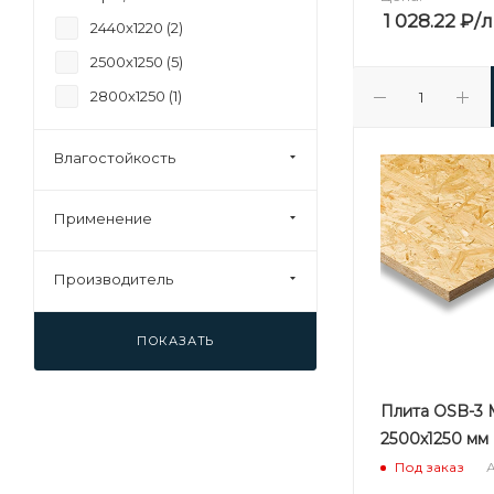
1 028.22
₽
/
2440х1220 (
2
)
2500х1250 (
5
)
2800х1250 (
1
)
Влагостойкость
Применение
Производитель
ПОКАЗАТЬ
Плита OSB-3 
2500х1250 мм
А
Под заказ