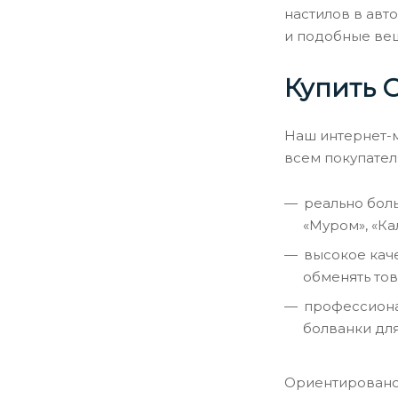
настилов в авт
и подобные ве
Купить 
Наш интернет-
всем покупател
реально боль
«Муром», «Ка
высокое кач
обменять тов
профессиона
болванки дл
Ориентировано-