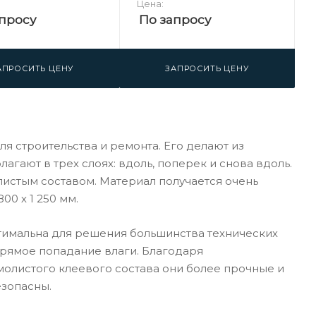
Цена:
просу
По запросу
АПРОСИТЬ ЦЕНУ
ЗАПРОСИТЬ ЦЕНУ
я строительства и ремонта. Его делают из
ают в трех слоях: вдоль, поперек и снова вдоль.
истым составом. Материал получается очень
00 х 1 250 мм.
птимальна для решения большинства технических
прямое попадание влаги. Благодаря
олистого клеевого состава они более прочные и
езопасны.