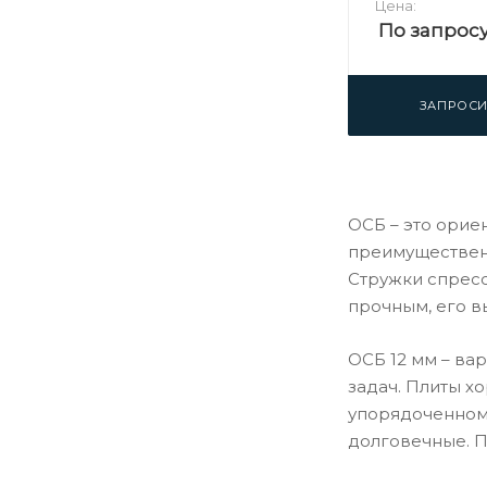
Цена:
По запрос
ЗАПРОСИ
ОСБ – это орие
преимущественн
Стружки спресс
прочным, его вы
ОСБ 12 мм – ва
задач. Плиты х
упорядоченному
долговечные. П