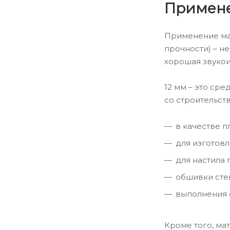
Примене
Применение ма
прочности) – н
хорошая звукои
12 мм – это ср
со строительст
в качестве п
для изготов
для настила
обшивки стен
выполнения 
Кроме того, ма