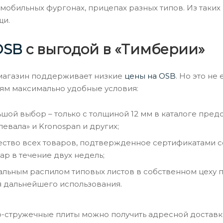
омобильных фургонах, прицепах разных типов. Из таки
щи.
ОSB
с выгодой в «Тимберии»
магазин поддерживает низкие
цены на ОSB
. Но это н
ям максимально удобные условия:
шой выбор – только с толщиной 12 мм в каталоге пред
левала» и Kronospan и других;
ество всех товаров, подтвержденное сертификатами со
ар в течение двух недель;
льным распилом типовых листов в собственном цеху п
я дальнейшего использования.
стружечные плиты можно получить адресной доставкой