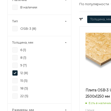
По популярности
В наличии
Толщина, мм
Тип
OSB-3 (
8
)
Толщина, мм
6 (
1
)
8 (
1
)
9 (
7
)
12 (
8
)
15 (
5
)
18 (
5
)
Плита OSB-3 U
22 (
5
)
2500х1250 мм
Есть в наличи
Размеры, мм
Цена: