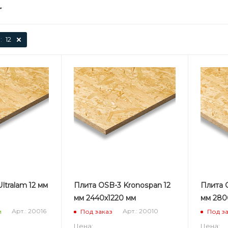
:
12
ltralam 12 мм
Плита OSB-3 Kronospan 12
Плита 
мм 2440х1220 мм
мм 280
Арт.: 20016
Арт.: 20010
и
Под заказ
Под з
Цена:
Цена: