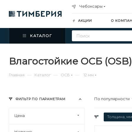
Чебоксары
АКЦИИ
О КОМПА
КАТАЛОГ
Влагостойкие ОСБ (OSB)
—
—
—
Главная
Каталог
ОСБ
12 мм
По популярности
ФИЛЬТР ПО ПАРАМЕТРАМ
Цена
Толщина, мм
Наличие