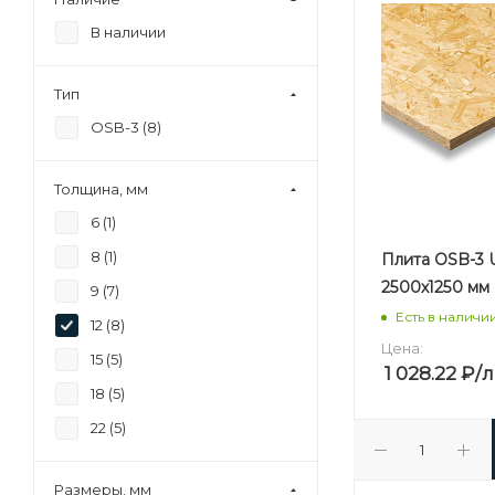
В наличии
Тип
OSB-3 (
8
)
Толщина, мм
6 (
1
)
8 (
1
)
Плита OSB-3 U
2500х1250 мм
9 (
7
)
Есть в наличи
12 (
8
)
Цена:
15 (
5
)
1 028.22
₽
/
18 (
5
)
22 (
5
)
Размеры, мм