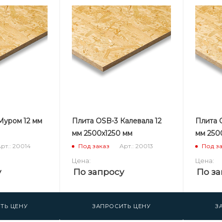
Муром 12 мм
Плита OSB-3 Калевала 12
Плита 
мм 2500х1250 мм
мм 250
рт.: 20014
Арт.: 20013
Под заказ
Под з
Цена:
Цена:
у
По запросу
По за
ТЬ ЦЕНУ
ЗАПРОСИТЬ ЦЕНУ
З