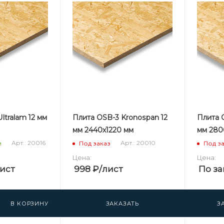
ltralam 12 мм
Плита OSB-3 Kronospan 12
Плита 
мм 2440х1220 мм
мм 280
Арт.: 20016
Арт.: 20010
и
Под заказ
Под з
Цена:
Цена:
лист
998
₽
/лист
По за
В КОРЗИНУ
ЗАКАЗАТЬ
З