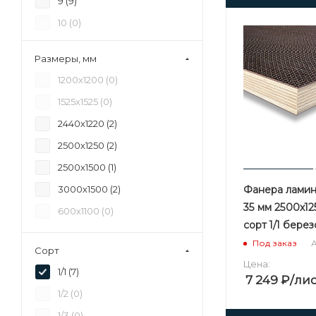
9 (
9
)
10 (
0
)
11 (
0
)
Размеры, мм
12 (
6
)
1200х1200 (
0
)
15 (
6
)
1525х1525 (
0
)
16 (
0
)
2440х1220 (
2
)
17 (
0
)
2500х1250 (
2
)
18 (
11
)
2500х1500 (
1
)
20 (
0
)
Фанера лами
3000х1500 (
2
)
21 (
8
)
35 мм 2500х1
600х1100 (
0
)
24 (
6
)
сорт 1/1 бере
27 (
7
)
А
Под заказ
Сорт
28 (
0
)
Цена:
1/1 (
7
)
7 249
₽
/ли
30 (
6
)
1/2 (
0
)
35 (
7
)
1/3 (
0
)