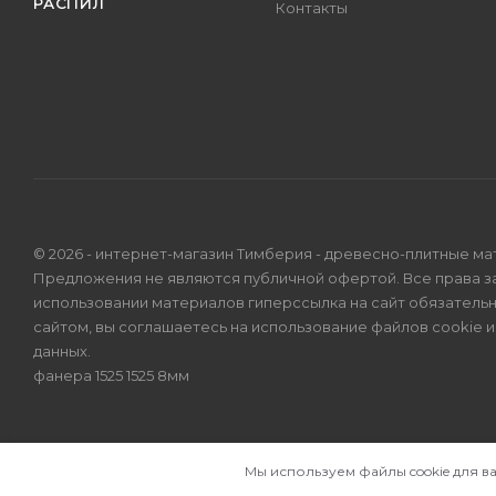
РАСПИЛ
Контакты
© 2026 - интернет-магазин Тимберия - древесно-плитные ма
Предложения не являются публичной офертой. Все права 
использовании материалов гиперссылка на сайт обязатель
сайтом, вы соглашаетесь на использование файлов cookie 
данных
.
фанера 1525 1525 8мм
Мы используем файлы cookie для в