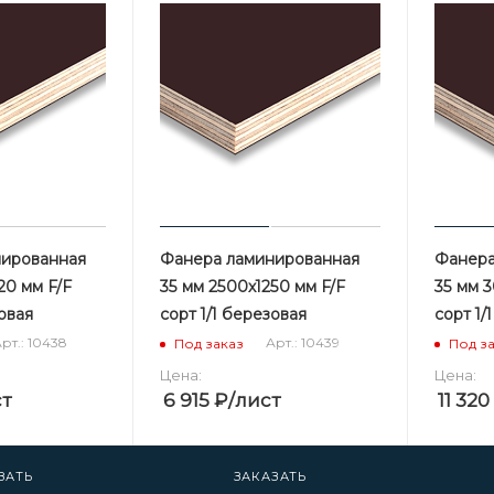
нированная
Фанера ламинированная
Фанера
20 мм F/F
35 мм 2500х1250 мм F/F
35 мм 
зовая
сорт 1/1 березовая
сорт 1/
рт.: 10438
Арт.: 10439
Под заказ
Под з
Цена:
Цена:
ст
6 915
₽
/лист
11 320
ЗАТЬ
ЗАКАЗАТЬ