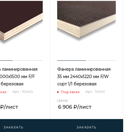
 ламинированная
Фанера ламинированная
3000х1500 мм F/F
35 мм 2440х1220 мм F/W
1 березовая
сорт 1/1 березовая
Арт.: 10440
Арт.: 10441
аказ
Под заказ
Цена:
₽
/лист
6 906
₽
/лист
ЗАКАЗАТЬ
ЗАКАЗАТЬ