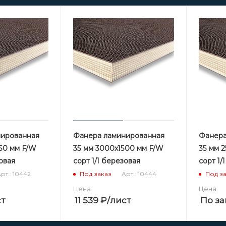
нированная
Фанера ламинированная
Фанера
250 мм F/W
35 мм 3000х1500 мм F/W
35 мм 
зовая
сорт 1/1 березовая
сорт 1/
рт.: 10442
Арт.: 10444
Под заказ
Под з
Цена:
Цена:
ст
11 539
₽
/лист
По за