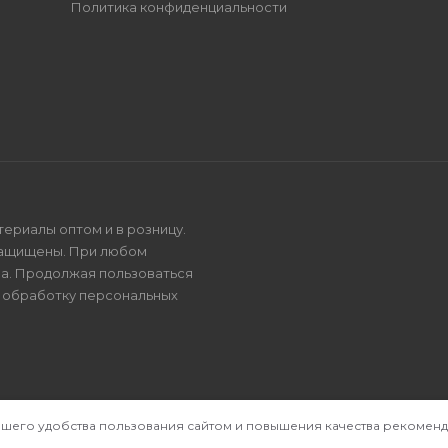
Политика конфиденциальности
териалы оптом и в розницу.
защищены. При любом
на. Продолжая пользоваться
и
обработку персональных
ашего удобства пользования сайтом и повышения качества рекоменд