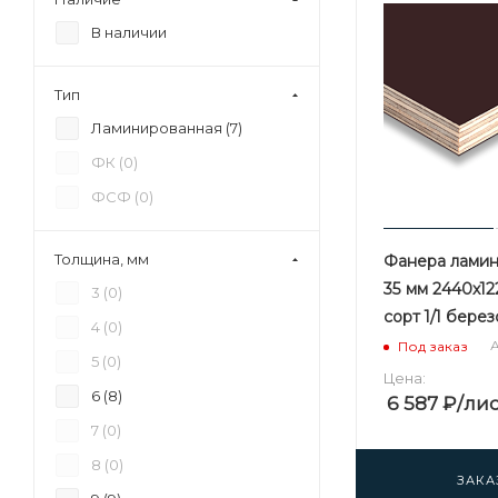
В наличии
Тип
Ламинированная (
7
)
ФК (
0
)
ФСФ (
0
)
Толщина, мм
Фанера лами
35 мм 2440х12
3 (
0
)
сорт 1/1 бере
4 (
0
)
А
Под заказ
5 (
0
)
Цена:
6 (
8
)
6 587
₽
/ли
7 (
0
)
8 (
0
)
ЗАКА