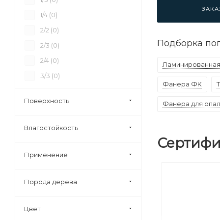
37 (
0
)
ЗАКА
1/4 (
0
)
40 (
6
)
2/2 (
0
)
45 (
0
)
Подборка по
2/3 (
0
)
92 (
0
)
2/4 (
0
)
Ламинированная
3/3 (
0
)
Фанера ФК
3/4 (
2
)
Поверхность
Фанера для опа
4/4 (
2
)
Строительная (
0
)
Влагостойкость
Сертифи
Применение
Порода дерева
Цвет