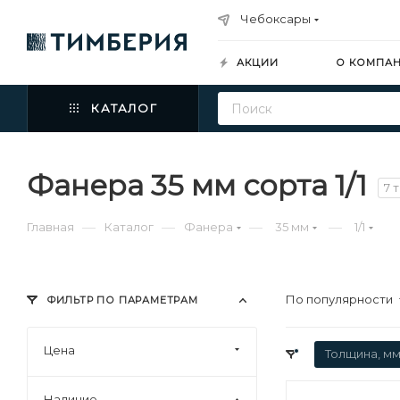
Чебоксары
АКЦИИ
О КОМПА
КАТАЛОГ
Фанера 35 мм сорта 1/1
7 
—
—
—
—
Главная
Каталог
Фанера
35 мм
1/1
По популярности
ФИЛЬТР ПО ПАРАМЕТРАМ
Цена
Толщина, мм
Наличие