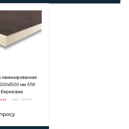
 ламинированная
2500х1500 мм F/W
1 березовая
Арт.: 10443
аказ
просу