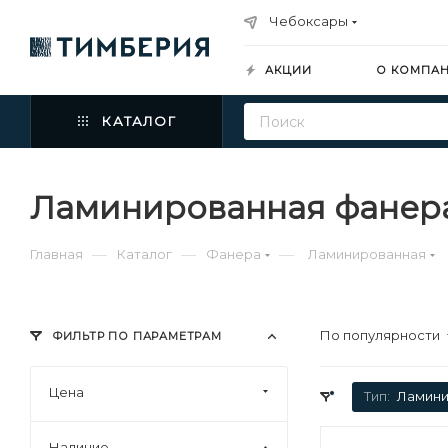
Чебоксары
АКЦИИ
О КОМПА
КАТАЛОГ
Ламинированная фанера
—
—
—
Главная
Каталог
Фанера
Ламинированная
По популярности
ФИЛЬТР ПО ПАРАМЕТРАМ
Цена
Тип:
Ламини
Наличие