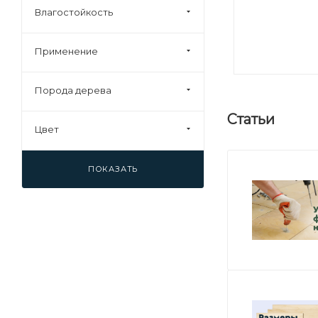
Влагостойкость
37 (
0
)
40 (
0
)
Применение
45 (
0
)
92 (
0
)
Порода дерева
Статьи
Цвет
ПОКАЗАТЬ