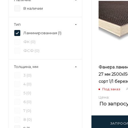
В наличии
Тип
Ламинированная (
1
)
ФК (
0
)
ФСФ (
0
)
Толщина, мм
Фанера лами
27 мм 2500х1
3 (
0
)
сорт 1/1 бере
4 (
0
)
А
Под заказ
5 (
0
)
Цена:
6 (
0
)
По запрос
7 (
0
)
8 (
0
)
ЗАПРОСИ