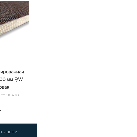
нированная
500 мм F/W
зовая
рт.: 10430
у
ТЬ ЦЕНУ