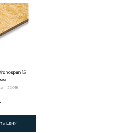
ronospan 15
 мм
рт.: 20018
у
ТЬ ЦЕНУ