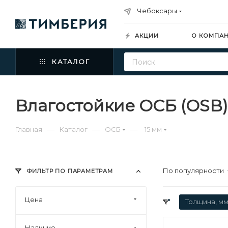
Чебоксары
АКЦИИ
О КОМПА
КАТАЛОГ
Влагостойкие ОСБ (OSB)
—
—
—
Главная
Каталог
ОСБ
15 мм
По популярности
ФИЛЬТР ПО ПАРАМЕТРАМ
Цена
Толщина, мм
Наличие