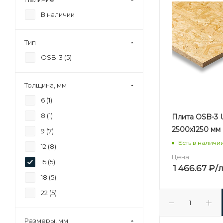
В наличии
Тип
OSB-3 (
5
)
Толщина, мм
6 (
1
)
8 (
1
)
Плита OSB-3 U
2500х1250 мм
9 (
7
)
Есть в наличи
12 (
8
)
Цена:
15 (
5
)
1 466.67
₽
/
18 (
5
)
22 (
5
)
Размеры, мм