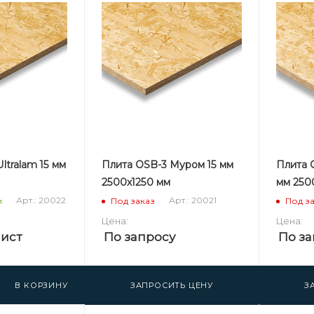
ltralam 15 мм
Плита OSB-3 Муром 15 мм
Плита 
2500х1250 мм
мм 250
Арт.: 20022
Арт.: 20021
и
Под заказ
Под з
Цена:
Цена:
лист
По запросу
По за
В КОРЗИНУ
ЗАПРОСИТЬ ЦЕНУ
З