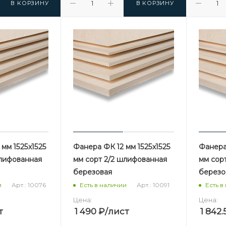
В КОРЗИНУ
В КОРЗИНУ
мм 1525х1525
Фанера ФК 12 мм 1525х1525
Фанера 
шлифованная
мм сорт 2/2 шлифованная
мм сор
березовая
березо
Арт.: 10076
Арт.: 10091
и
Есть в наличии
Есть в
Цена:
Цена:
т
1 490
₽
/лист
1 842.