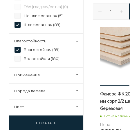
37 (
0
)
F/W (гладкая/сетка) (
0
)
40 (
0
)
Нешлифованная (
51
)
45 (
0
)
Шлифованная (
89
)
92 (
0
)
Влагостойкость
Влагостойкая (
89
)
Водостойкая (
180
)
Применение
Порода дерева
Фанера ФК 20 
мм сорт 2/2 
Цвет
березовая
Есть в наличи
ПОКАЗАТЬ
Цена: