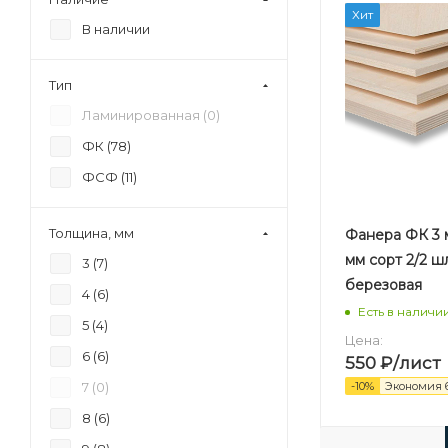
Хит
В наличии
Тип
Ламинированная (
0
)
ФК (
78
)
ФСФ (
11
)
Толщина, мм
Фанера ФК 3 м
мм сорт 2/2 
3 (
7
)
березовая
4 (
6
)
Есть в наличи
5 (
4
)
Цена:
6 (
6
)
550
₽
/лист
7 (
0
)
-
10
%
Экономия
8 (
6
)