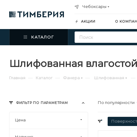
Чебоксары
АКЦИИ
О КОМПА
КАТАЛОГ
Шлифованная влагостой
—
—
—
—
Главная
Каталог
Фанера
Шлифованная
По популярности
ФИЛЬТР ПО ПАРАМЕТРАМ
Цена
Поверхност
Наличие