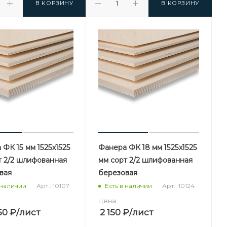
В КОРЗИНУ
В КОРЗИНУ
ФК 15 мм 1525х1525
Фанера ФК 18 мм 1525х1525
т 2/2 шлифованная
мм сорт 2/2 шлифованная
вая
березовая
Арт.: 10107
Арт.: 10124
 наличии
Есть в наличии
Цена:
50
₽
/лист
2 150
₽
/лист