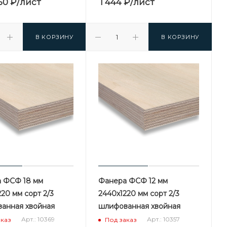
50
₽
/лист
1 444
₽
/лист
В КОРЗИНУ
В КОРЗИНУ
 ФСФ 18 мм
Фанера ФСФ 12 мм
20 мм сорт 2/3
2440х1220 мм сорт 2/3
анная хвойная
шлифованная хвойная
Арт.: 10369
Арт.: 10357
аказ
Под заказ