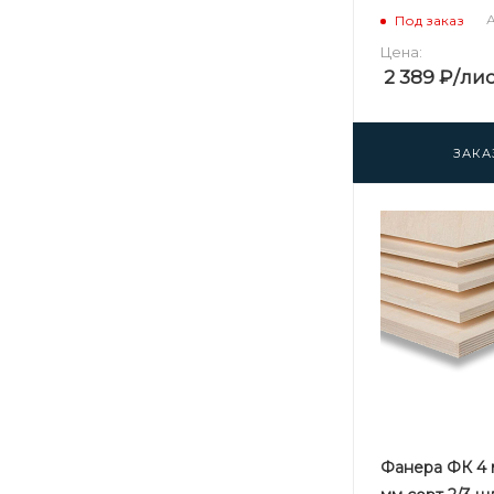
А
Под заказ
Цена:
2 389
₽
/ли
ЗАКА
Фанера ФК 4 м