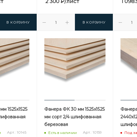
ст
2 300
₽
/лист
1 098.
В КОРЗИНУ
В КОРЗИНУ
мм 1525х1525
Фанера ФК 30 мм 1525х1525
Фанера
шлифованная
мм сорт 2/4 шлифованная
2440х12
березовая
шлифов
Арт.: 10145
Арт.: 10159
и
Есть в наличии
Под з