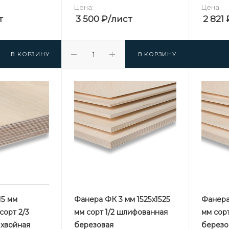
Цена:
Цена:
т
3 500
₽
/лист
2 821
В КОРЗИНУ
В КОРЗИНУ
5 мм
Фанера ФК 3 мм 1525х1525
Фанера
сорт 2/3
мм сорт 1/2 шлифованная
мм сор
хвойная
березовая
березо