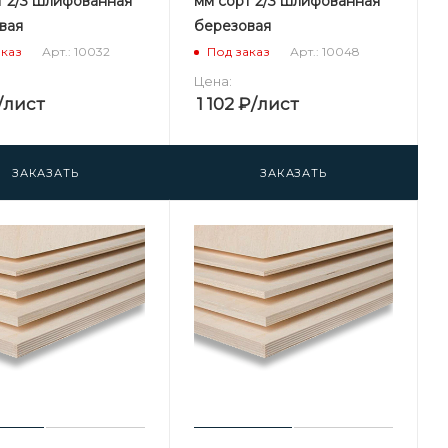
т 2/3 шлифованная
мм сорт 2/3 шлифованная
вая
березовая
Арт.: 10032
Арт.: 10048
аказ
Под заказ
Цена:
/лист
1 102
₽
/лист
ЗАКАЗАТЬ
ЗАКАЗАТЬ