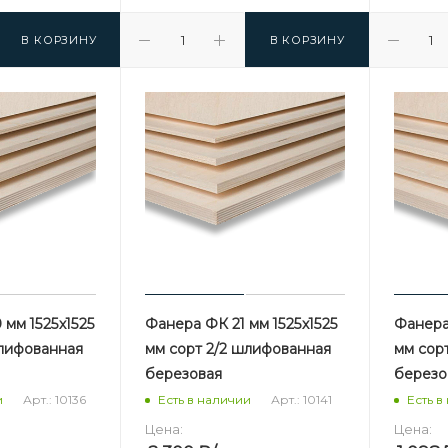
В КОРЗИНУ
В КОРЗИНУ
мм 1525х1525
Фанера ФК 21 мм 1525х1525
Фанера
шлифованная
мм сорт 2/2 шлифованная
мм сор
березовая
березо
Арт.: 10136
Арт.: 10141
и
Есть в наличии
Есть в
Цена:
Цена: