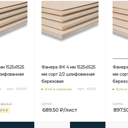
м 1525х1525
Фанера ФК 4 мм 1525х1525
Фанера
шлифованная
мм сорт 2/2 шлифованная
мм сор
березовая
березо
Арт.: 10003
Арт.: 10012
и
Есть в наличии
Есть в
Цена:
Цена:
611.11
₽
689.50
₽
/лист
897.5
61.11
₽