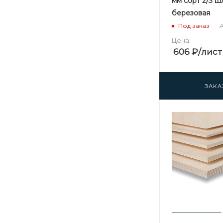
мм сорт 2/3 
березовая
А
Под заказ
Цена:
606
₽
/лист
ЗАКА