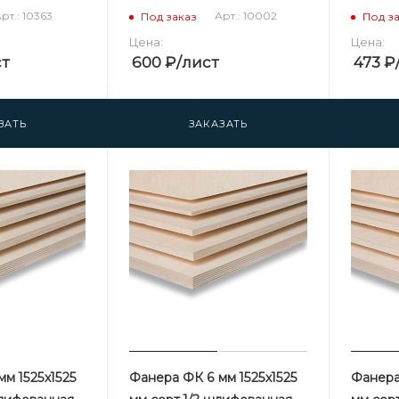
рт.: 10363
Арт.: 10002
Под заказ
Под з
Цена:
Цена:
ст
600
₽
/лист
473
₽
ЗАТЬ
ЗАКАЗАТЬ
м 1525х1525
Фанера ФК 6 мм 1525х1525
Фанера