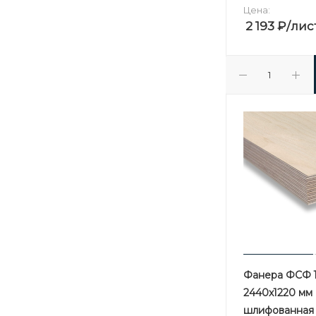
Цена:
2 193
₽
/лис
Фанера ФСФ 1
2440х1220 мм 
шлифованная 