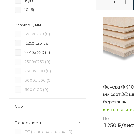
9 (
8
)
10 (
6
)
11 (
2
)
Размеры, мм
12 (
9
)
1200х1200 (
0
)
15 (
9
)
1525х1525 (
78
)
16 (
0
)
2440х1220 (
11
)
17 (
0
)
2500х1250 (
0
)
18 (
8
)
2500х1500 (
0
)
20 (
3
)
3000х1500 (
0
)
21 (
8
)
Фанера ФК 10 
600х1100 (
0
)
24 (
4
)
мм сорт 2/2 
березовая
27 (
0
)
Сорт
Есть в наличи
28 (
0
)
Цена:
30 (
3
)
Поверхность
1 250
₽
/лис
35 (
0
)
F/F (гладкая/гладкая) (
0
)