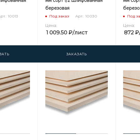
шлифованная
мм сорт 1/2 шлифованная
мм сор
березовая
березо
рт.: 10013
Арт.: 10030
Под заказ
Под з
Цена:
Цена:
1 009.50
₽
/лист
872
₽
ЗАТЬ
ЗАКАЗАТЬ