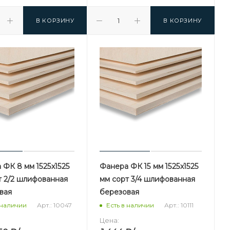
В КОРЗИНУ
В КОРЗИНУ
 ФК 8 мм 1525х1525
Фанера ФК 15 мм 1525х1525
т 2/2 шлифованная
мм сорт 3/4 шлифованная
вая
березовая
Арт.: 10047
Арт.: 10111
 наличии
Есть в наличии
Цена: