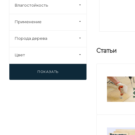
Влагостойкость
37 (
0
)
40 (
2
)
Применение
45 (
0
)
92 (
0
)
Порода дерева
Статьи
Цвет
ПОКАЗАТЬ