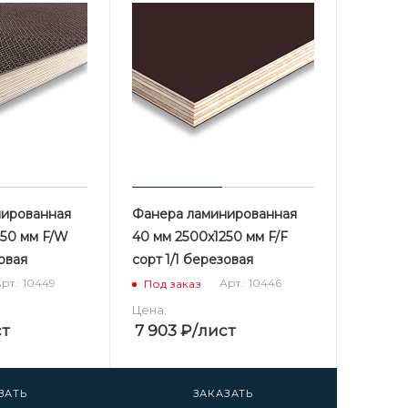
нированная
Фанера ламинированная
250 мм F/W
40 мм 2500х1250 мм F/F
зовая
сорт 1/1 березовая
рт.: 10449
Арт.: 10446
Под заказ
Цена:
ст
7 903
₽
/лист
ЗАТЬ
ЗАКАЗАТЬ