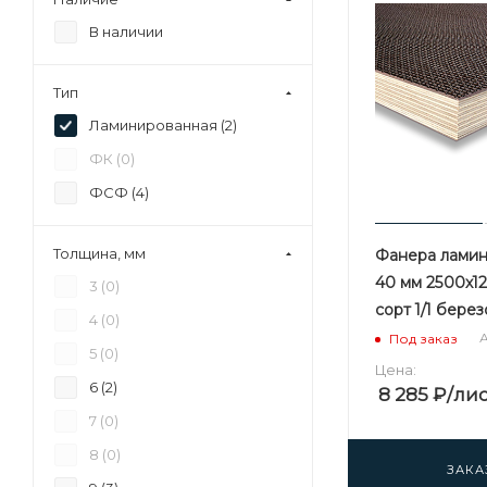
В наличии
Тип
Ламинированная (
2
)
ФК (
0
)
ФСФ (
4
)
Толщина, мм
Фанера лами
40 мм 2500х1
3 (
0
)
сорт 1/1 бере
4 (
0
)
А
Под заказ
5 (
0
)
Цена:
6 (
2
)
8 285
₽
/ли
7 (
0
)
8 (
0
)
ЗАКА