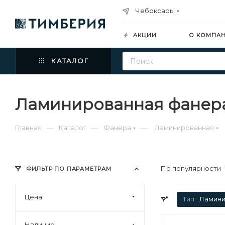
Чебоксары
АКЦИИ
О КОМПА
КАТАЛОГ
Ламинированная фанера
—
—
—
Главная
Каталог
Фанера
Ламинированная
По популярности
ФИЛЬТР ПО ПАРАМЕТРАМ
Цена
Тип:
Ламини
Наличие