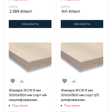
Цена:
Цена:
2 389
₽
/лист
941
₽
/лист
ЗАКАЗАТЬ
ЗАКАЗАТЬ
Фанера ФСФ 9 мм
Фанера ФСФ 9 мм
3000х1500 мм сорт 4/4
3000х1500 мм сорт 2/3
нешлифованная
шлифованная
березовая
березовая
Под заказ
Под заказ