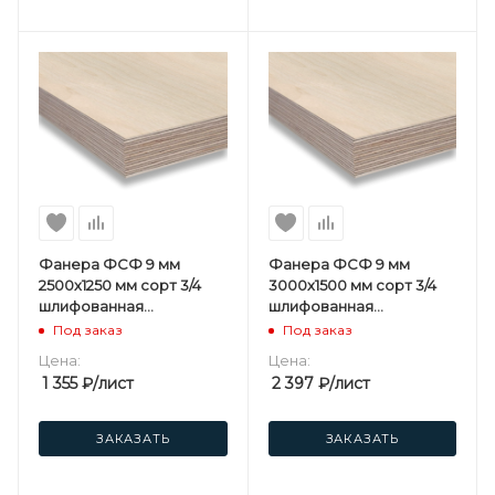
Фанера ФСФ 9 мм
Фанера ФСФ 9 мм
2500х1250 мм сорт 3/4
3000х1500 мм сорт 3/4
шлифованная
шлифованная
березовая
березовая
Под заказ
Под заказ
Цена:
Цена:
1 355
₽
/лист
2 397
₽
/лист
ЗАКАЗАТЬ
ЗАКАЗАТЬ