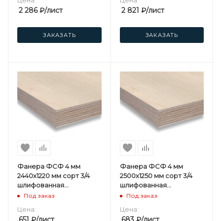
Цена:
Цена:
2 286
₽
/лист
2 821
₽
/лист
ЗАКАЗАТЬ
ЗАКАЗАТЬ
Фанера ФСФ 4 мм
Фанера ФСФ 4 мм
2440х1220 мм сорт 3/4
2500х1250 мм сорт 3/4
шлифованная
шлифованная
березовая
березовая
Под заказ
Под заказ
Цена:
Цена:
651
₽
/лист
683
₽
/лист