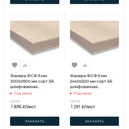
Фанера ФСФ 6 мм
Фанера ФСФ 9 мм
3000х1500 мм сорт 3/4
2440х1220 мм сорт 3/4
шлифованная
шлифованная
березовая
березовая
Под заказ
Под заказ
Цена:
Цена:
1 895
₽
/лист
1 291
₽
/лист
ЗАКАЗАТЬ
ЗАКАЗАТЬ