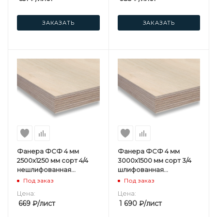
ЗАКАЗАТЬ
ЗАКАЗАТЬ
Фанера ФСФ 4 мм
Фанера ФСФ 4 мм
2500х1250 мм сорт 4/4
3000х1500 мм сорт 3/4
нешлифованная
шлифованная
березовая
березовая
Под заказ
Под заказ
Цена:
Цена:
669
₽
/лист
1 690
₽
/лист