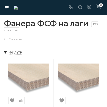
0
Фанера ФСФ на лаги
109
товаров
Фанера
ФИЛЬТР