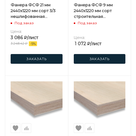
Фанера ФСФ 21 мм
Фанера ФСФ 9 мм
2440х1220 мм сорт 3/3
2440х1220 мм сорт
нешлифованная
строительная
хвойная
нешлифованная
Под заказ
Под заказ
березовая
Цена:
3 086
₽
/лист
Цена:
1 072
₽
/лист
3 248.42
₽
-
5
%
ЗАКАЗАТЬ
ЗАКАЗАТЬ