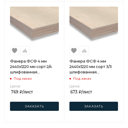
Фанера ФСФ 4 мм
Фанера ФСФ 4 мм
2440х1220 мм сорт 2/4
2440х1220 мм сорт 3/3
шлифованная
шлифованная
березовая
березовая
Под заказ
Под заказ
Цена:
Цена:
769
₽
/лист
673
₽
/лист
ЗАКАЗАТЬ
ЗАКАЗАТЬ