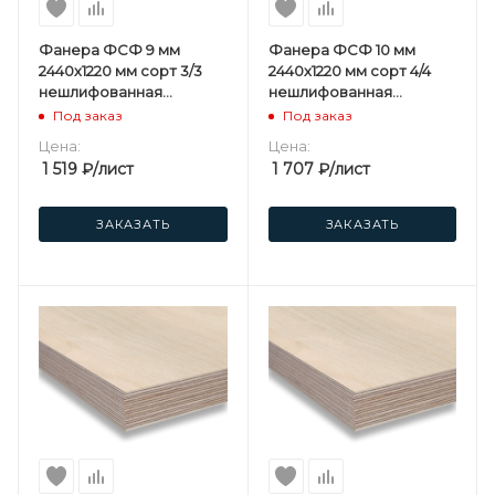
Фанера ФСФ 9 мм
Фанера ФСФ 10 мм
2440х1220 мм сорт 3/3
2440х1220 мм сорт 4/4
нешлифованная
нешлифованная
хвойная
березовая
Под заказ
Под заказ
Цена:
Цена:
1 519
₽
/лист
1 707
₽
/лист
ЗАКАЗАТЬ
ЗАКАЗАТЬ