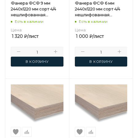
Фанера ФСФ 9 мм
Фанера ФСФ 6 мм
2440х1220 мм сорт 4/4
2440х1220 мм сорт 4/4
нешлифованная
нешлифованная
березовая
березовая
Есть в наличии
Есть в наличии
Цена:
Цена:
1 320
₽
/лист
1 000
₽
/лист
В КОРЗИНУ
В КОРЗИНУ