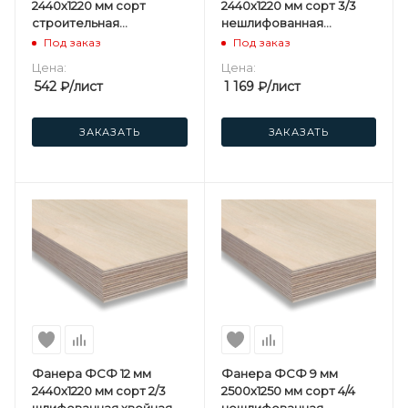
2440х1220 мм сорт
2440х1220 мм сорт 3/3
строительная
нешлифованная
нешлифованная
хвойная
Под заказ
Под заказ
березовая
Цена:
Цена:
542
₽
/лист
1 169
₽
/лист
ЗАКАЗАТЬ
ЗАКАЗАТЬ
Фанера ФСФ 12 мм
Фанера ФСФ 9 мм
2440х1220 мм сорт 2/3
2500х1250 мм сорт 4/4