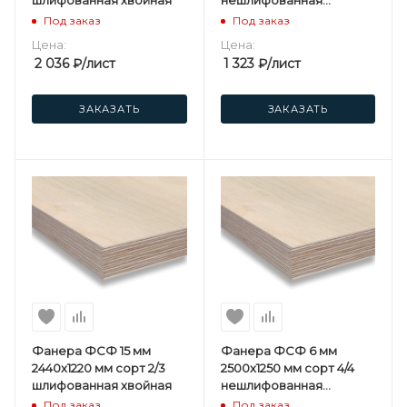
шлифованная хвойная
нешлифованная
березовая
Под заказ
Под заказ
Цена:
Цена:
2 036
₽
/лист
1 323
₽
/лист
ЗАКАЗАТЬ
ЗАКАЗАТЬ
Фанера ФСФ 15 мм
Фанера ФСФ 6 мм
2440х1220 мм сорт 2/3
2500х1250 мм сорт 4/4
шлифованная хвойная
нешлифованная
березовая
Под заказ
Под заказ