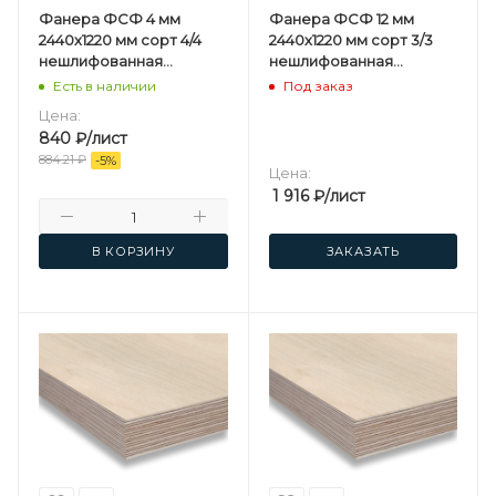
Фанера ФСФ 4 мм
Фанера ФСФ 12 мм
2440х1220 мм сорт 4/4
2440х1220 мм сорт 3/3
нешлифованная
нешлифованная
березовая
хвойная
Есть в наличии
Под заказ
Цена:
840
₽
/лист
884.21
₽
-
5
%
Цена:
1 916
₽
/лист
В КОРЗИНУ
ЗАКАЗАТЬ