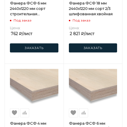
Фанера ФСФ 6 мм
Фанера ФСФ 18 мм
2440х1220 мм сорт
2440х1220 мм сорт 2/3
строительная
шлифованная хвойная
нешлифованная
Под заказ
Под заказ
березовая
Цена:
Цена:
762
₽
/лист
2 821
₽
/лист
ЗАКАЗАТЬ
ЗАКАЗАТЬ
Фанера ФСФ 4 мм
Фанера ФСФ 6 мм