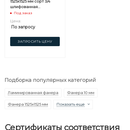
1525х1525 мм сорт 3/4
шлифованная
березовая
Под заказ
Цена:
По запросу
ЗАПРОСИТЬ ЦЕНУ
Подборка популярных категорий
Ламинированная фанера
Фанера 10 мм
Фанера 1525х1525 мм
Показать еще
Сертификаты соответствия