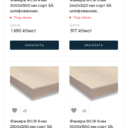
Фанера ФСФ 4 мм
Фанера ФСФ 6 мм
3000х1500 мм сорт 3/4
2440х1220 мм сорт 3/4
шлифованная
шлифованная
березовая
березовая
Под заказ
Под заказ
Цена:
Цена:
1 690
₽
/лист
917
₽
/лист
ЗАКАЗАТЬ
ЗАКАЗАТЬ
Фанера ФСФ 6 мм
Фанера ФСФ 6 мм
2500х1250 мм сорт 3/4
3000х1500 мм сорт 3/4