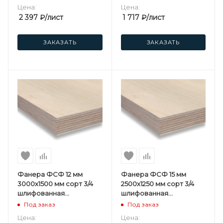
Цена:
Цена:
2 397
₽
/лист
1 717
₽
/лист
ЗАКАЗАТЬ
ЗАКАЗАТЬ
Фанера ФСФ 12 мм
Фанера ФСФ 15 мм
3000х1500 мм сорт 3/4
2500х1250 мм сорт 3/4
шлифованная
шлифованная
березовая
березовая
Под заказ
Под заказ
Цена:
Цена: