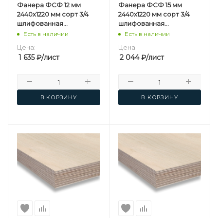
Фанера ФСФ 12 мм
Фанера ФСФ 15 мм
2440х1220 мм сорт 3/4
2440х1220 мм сорт 3/4
шлифованная
шлифованная
березовая
березовая
Есть в наличии
Есть в наличии
Цена:
Цена:
1 635
₽
/лист
2 044
₽
/лист
В КОРЗИНУ
В КОРЗИНУ