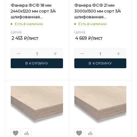
Фанера ФСФ 18 мм
Фанера ФСФ 21 мм
2440х1220 мм сорт 3/4
3000х1500 мм сорт 3/4
шлифованная
шлифованная
березовая
березовая
Есть в наличии
Есть в наличии
Цена:
Цена:
2 453
₽
/лист
4 669
₽
/лист
В КОРЗИНУ
В КОРЗИНУ