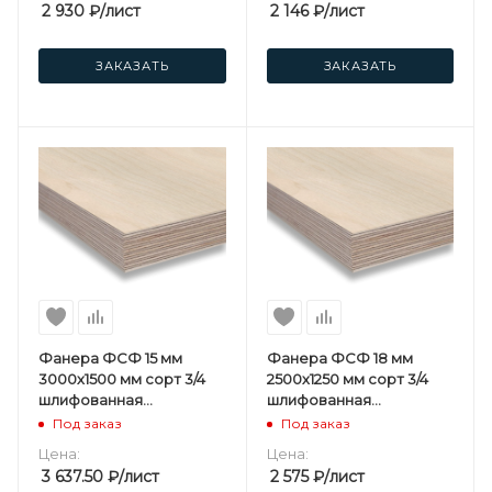
2 930
₽
/лист
2 146
₽
/лист
ЗАКАЗАТЬ
ЗАКАЗАТЬ
Фанера ФСФ 15 мм
Фанера ФСФ 18 мм
3000х1500 мм сорт 3/4
2500х1250 мм сорт 3/4
шлифованная
шлифованная
березовая
березовая
Под заказ
Под заказ
Цена:
Цена:
3 637.50
₽
/лист
2 575
₽
/лист