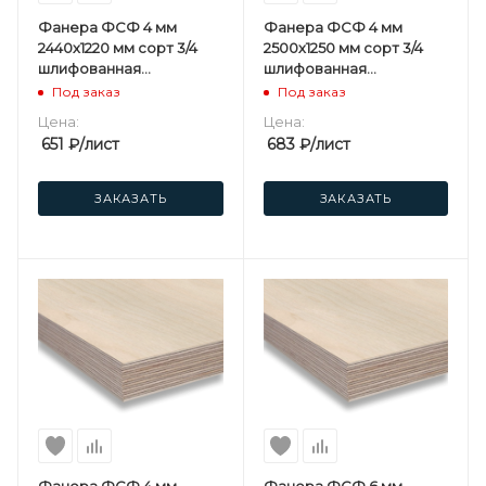
Фанера ФСФ 4 мм
Фанера ФСФ 4 мм
2440х1220 мм сорт 3/4
2500х1250 мм сорт 3/4
шлифованная
шлифованная
березовая
березовая
Под заказ
Под заказ
Цена:
Цена:
651
₽
/лист
683
₽
/лист
ЗАКАЗАТЬ
ЗАКАЗАТЬ