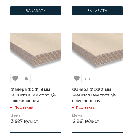
ЗАКАЗАТЬ
ЗАКАЗАТЬ
Фанера ФСФ 18 мм
Фанера ФСФ 21 мм
3000х1500 мм сорт 3/4
2440х1220 мм сорт 3/4
шлифованная
шлифованная
березовая
березовая
Под заказ
Под заказ
Цена:
Цена:
3 927
₽
/лист
2 861
₽
/лист