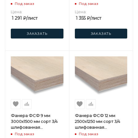
березовая
березовая
Под заказ
Под заказ
Цена:
Цена:
1 291
₽
/лист
1 355
₽
/лист
ЗАКАЗАТЬ
ЗАКАЗАТЬ
Фанера ФСФ 9 мм
Фанера ФСФ 12 мм
3000х1500 мм сорт 3/4
2500х1250 мм сорт 3/4
шлифованная
шлифованная
березовая
березовая
Под заказ
Под заказ