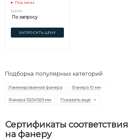
березовая
Под заказ
Цена:
По запросу
ЗАПРОСИТЬ ЦЕНУ
Подборка популярных категорий
Ламинированная фанера
Фанера 10 мм
Фанера 1525х1525 мм
Показать еще
Сертификаты соответствия
на фанеру