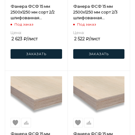
Фанера ФСФ 15 мм
Фанера ФСФ 15 мм
2500х1250 мм сорт 2/2
2500х1250 мм сорт 2/3
шлифованная
шлифованная
березовая
березовая
Под заказ
Под заказ
Цена:
Цена:
2 623
₽
/лист
2 522
₽
/лист
ЗАКАЗАТЬ
ЗАКАЗАТЬ
Фанера ФСФ 15 мм
Фанера ФСФ 15 мм