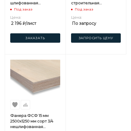
шлифованная
строительная
березовая
нешлифованная
Под заказ
Под заказ
березовая
Цена:
Цена:
2 196
₽
/лист
По запросу
ЗАКАЗАТЬ
ЗАПРОСИТЬ ЦЕНУ
Фанера ФСФ 15 мм
2500х1250 мм сорт 3/4
нешлифованная