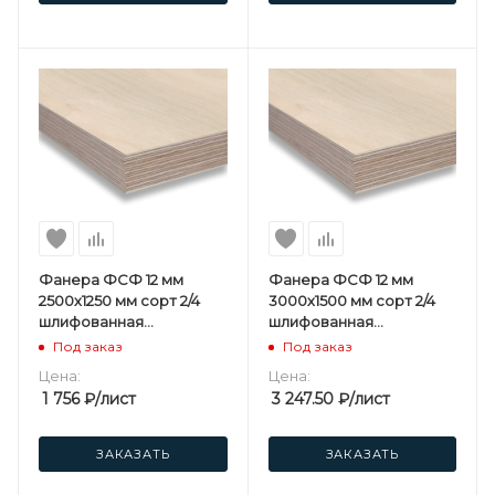
Фанера ФСФ 12 мм
Фанера ФСФ 12 мм
2500х1250 мм сорт 2/4
3000х1500 мм сорт 2/4
шлифованная
шлифованная
березовая
березовая
Под заказ
Под заказ
Цена:
Цена:
1 756
₽
/лист
3 247.50
₽
/лист
ЗАКАЗАТЬ
ЗАКАЗАТЬ