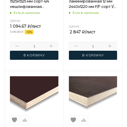
1525х1525 мм сорт 4/4
ламинированная 12 мм
нешлифованная
2440х1220 мм F/F сорт 1/1
березовая
березовая
Есть в наличии
Есть в наличии
Цена:
1 094.67
₽
/лист
Цена:
2 847
₽
/лист
1 216.30
₽
-
10
%
В КОРЗИНУ
В КОРЗИНУ