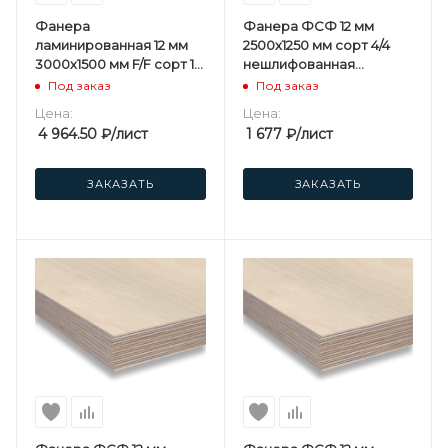
Фанера
Фанера ФСФ 12 мм
ламинированная 12 мм
2500х1250 мм сорт 4/4
3000х1500 мм F/F сорт 1/1
нешлифованная
березовая
березовая
Под заказ
Под заказ
Цена:
Цена:
4 964.50
₽
/лист
1 677
₽
/лист
ЗАКАЗАТЬ
ЗАКАЗАТЬ