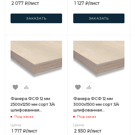
2 077
₽
/лист
1 127
₽
/лист
ЗАКАЗАТЬ
ЗАКАЗАТЬ
Фанера ФСФ 12 мм
Фанера ФСФ 12 мм
2500х1250 мм сорт 3/4
3000х1500 мм сорт 3/4
шлифованная
шлифованная
березовая
березовая
Под заказ
Под заказ
Цена:
Цена:
1 717
₽
/лист
2 930
₽
/лист