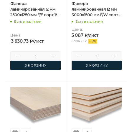
Фанера
Фанера
ламинированная 12 мм
ламинированная 12 мм
2500х1250 мм F/F сорт 1/1
3000х1500 мм F/W сорт
березовая
1/1 березовая
Есть в наличии
Есть в наличии
Цена:
Цена:
5 087
₽
/лист
3 930.73
₽
/лист
5 984.71
₽
-
15
%
В КОРЗИНУ
В КОРЗИНУ