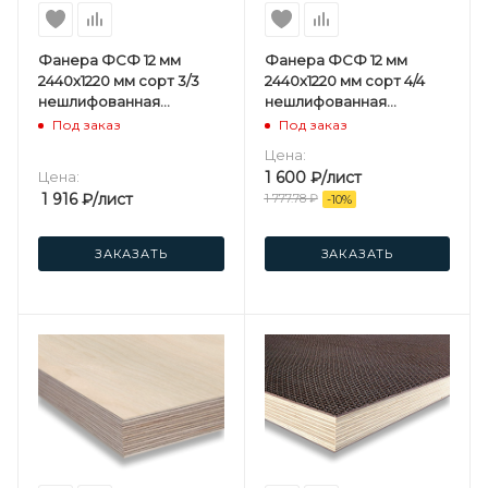
Фанера ФСФ 12 мм
Фанера ФСФ 12 мм
2440х1220 мм сорт 3/3
2440х1220 мм сорт 4/4
нешлифованная
нешлифованная
хвойная
березовая
Под заказ
Под заказ
Цена:
Цена:
1 600
₽
/лист
1 916
₽
/лист
1 777.78
₽
-
10
%
ЗАКАЗАТЬ
ЗАКАЗАТЬ