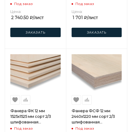
березовая
березовая
Под заказ
Под заказ
Цена:
Цена:
2 740.50
₽
/лист
1 701
₽
/лист
ЗАКАЗАТЬ
ЗАКАЗАТЬ
Фанера ФК 12 мм
Фанера ФСФ 12 мм
1525х1525 мм сорт 2/3
2440х1220 мм сорт 2/3
шлифованная
шлифованная
березовая
березовая
Под заказ
Под заказ