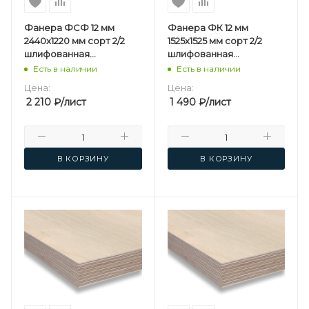
Фанера ФСФ 12 мм
Фанера ФК 12 мм
2440х1220 мм сорт 2/2
1525х1525 мм сорт 2/2
шлифованная
шлифованная
березовая
березовая
Есть в наличии
Есть в наличии
Цена:
Цена:
2 210
₽
/лист
1 490
₽
/лист
В КОРЗИНУ
В КОРЗИНУ