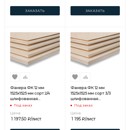
ЗАКАЗАТЬ
ЗАКАЗАТЬ
Фанера ФК 12 мм
Фанера ФК 12 мм
1525х1525 мм сорт 2/4
1525х1525 мм сорт 3/3
шлифованная
шлифованная
березовая
березовая
Под заказ
Под заказ
Цена:
Цена:
1 197.50
₽
/лист
1 195
₽
/лист