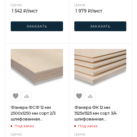
Цена:
Цена:
1 542
₽
/лист
1 979
₽
/лист
ЗАКАЗАТЬ
ЗАКАЗАТЬ
Фанера ФСФ 12 мм
Фанера ФК 12 мм
2500х1250 мм сорт 2/3
1525х1525 мм сорт 3/4
шлифованная
шлифованная
березовая
березовая
Под заказ
Под заказ
Цена:
Цена: