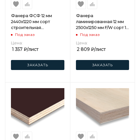
Фанера ФСФ 12 мм
Фанера
2440х1220 мм сорт
ламинированная 12 мм
строительная
2500х1250 мм F/W сорт 1/1
нешлифованная
березовая
Под заказ
Под заказ
березовая
Цена:
Цена:
1 357
₽
/лист
2 809
₽
/лист
ЗАКАЗАТЬ
ЗАКАЗАТЬ