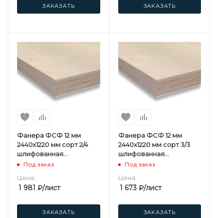
ЗАКАЗАТЬ
ЗАКАЗАТЬ
Фанера ФСФ 12 мм
Фанера ФСФ 12 мм
2440х1220 мм сорт 2/4
2440х1220 мм сорт 3/3
шлифованная
шлифованная
березовая
березовая
Под заказ
Под заказ
Цена:
Цена:
1 981
₽
/лист
1 673
₽
/лист
ЗАКАЗАТЬ
ЗАКАЗАТЬ