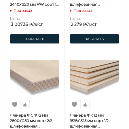
2440х1220 мм F/W сорт 1/1
шлифованная
березовая
березовая
Под заказ
Под заказ
Цена:
Цена:
3 007.33
₽
/лист
2 279
₽
/лист
ЗАКАЗАТЬ
ЗАКАЗАТЬ
Фанера ФСФ 12 мм
Фанера ФК 12 мм
2500х1250 мм сорт 2/2
1525х1525 мм сорт 1/2
шлифованная
шлифованная