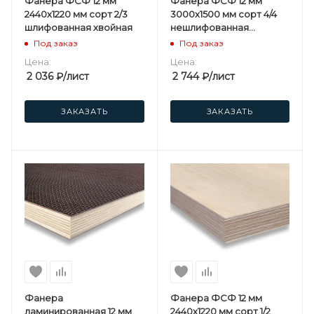
Фанера ФСФ 12 мм
Фанера ФСФ 12 мм
2440х1220 мм сорт 2/3
3000х1500 мм сорт 4/4
шлифованная хвойная
нешлифованная
березовая
Под заказ
Под заказ
Цена:
Цена:
2 036
₽
/лист
2 744
₽
/лист
ЗАКАЗАТЬ
ЗАКАЗАТЬ
Фанера
Фанера ФСФ 12 мм
ламинированная 12 мм
2440х1220 мм сорт 1/2