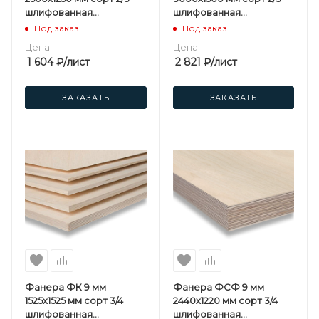
шлифованная
шлифованная
березовая
березовая
Под заказ
Под заказ
Цена:
Цена:
1 604
₽
/лист
2 821
₽
/лист
ЗАКАЗАТЬ
ЗАКАЗАТЬ
Фанера ФК 9 мм
Фанера ФСФ 9 мм
1525х1525 мм сорт 3/4
2440х1220 мм сорт 3/4
шлифованная
шлифованная