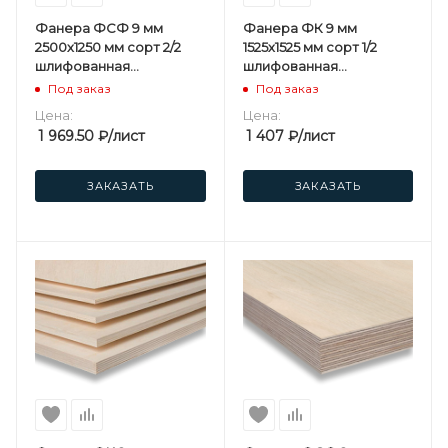
Фанера ФСФ 9 мм
Фанера ФК 9 мм
2500х1250 мм сорт 2/2
1525х1525 мм сорт 1/2
шлифованная
шлифованная
березовая
березовая
Под заказ
Под заказ
Цена:
Цена:
1 969.50
₽
/лист
1 407
₽
/лист
ЗАКАЗАТЬ
ЗАКАЗАТЬ