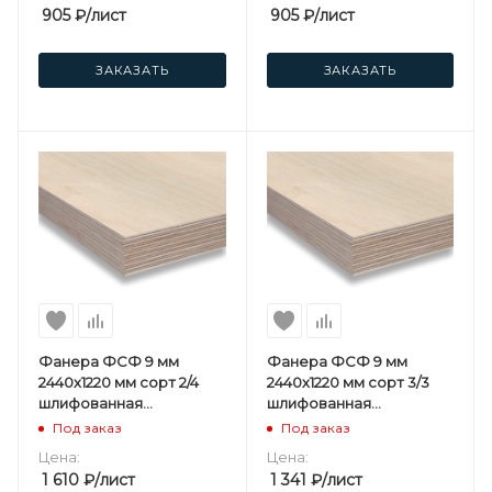
905
₽
/лист
905
₽
/лист
ЗАКАЗАТЬ
ЗАКАЗАТЬ
Фанера ФСФ 9 мм
Фанера ФСФ 9 мм
2440х1220 мм сорт 2/4
2440х1220 мм сорт 3/3
шлифованная
шлифованная
березовая
березовая
Под заказ
Под заказ
Цена:
Цена:
1 610
₽
/лист
1 341
₽
/лист