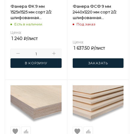
Фанера ФК 9 мм
Фанера ФСФ 9 мм
1525х1525 мм сорт 2/2
2440х1220 мм сорт 2/2
шлифованная
шлифованная
березовая
березовая
Есть в наличии
Под заказ
Цена:
1 240
₽
/лист
Цена:
1 637.50
₽
/лист
В КОРЗИНУ
ЗАКАЗАТЬ