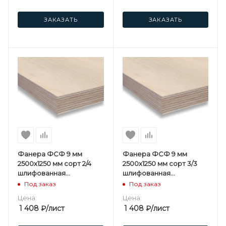
ЗАКАЗАТЬ
ЗАКАЗАТЬ
Фанера ФСФ 9 мм
Фанера ФСФ 9 мм
2500х1250 мм сорт 2/4
2500х1250 мм сорт 3/3
шлифованная
шлифованная
березовая
березовая
Под заказ
Под заказ
Цена:
Цена:
1 408
₽
/лист
1 408
₽
/лист