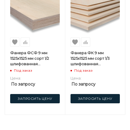
Фанера ФСФ 9 мм
Фанера ФК 9 мм
1525х1525 мм сорт 1/2
1525х1525 мм сорт 1/3
шлифованная
шлифованная
березовая
березовая
Под заказ
Под заказ
Цена:
Цена:
По запросу
По запросу
ЗАПРОСИТЬ ЦЕНУ
ЗАПРОСИТЬ ЦЕНУ