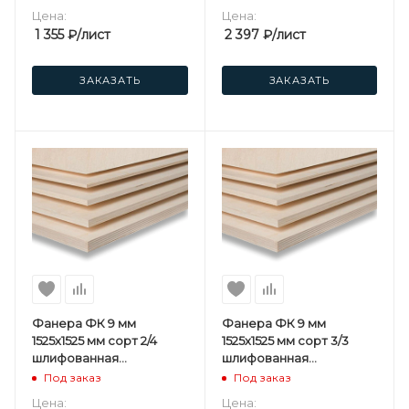
Цена:
Цена:
1 355
₽
/лист
2 397
₽
/лист
ЗАКАЗАТЬ
ЗАКАЗАТЬ
Фанера ФК 9 мм
Фанера ФК 9 мм
1525х1525 мм сорт 2/4
1525х1525 мм сорт 3/3
шлифованная
шлифованная
березовая
березовая
Под заказ
Под заказ
Цена:
Цена: