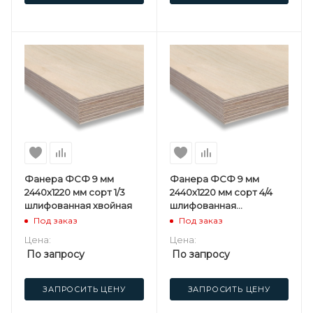
Фанера ФСФ 9 мм
Фанера ФСФ 9 мм
2440х1220 мм сорт 1/3
2440х1220 мм сорт 4/4
шлифованная хвойная
шлифованная
березовая
Под заказ
Под заказ
Цена:
Цена:
По запросу
По запросу
ЗАПРОСИТЬ ЦЕНУ
ЗАПРОСИТЬ ЦЕНУ