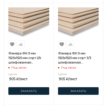
Фанера ФК 9 мм
Фанера ФК 9 мм
1525х1525 мм сорт 2/4
1525х1525 мм сорт 3/3
шлифованная
шлифованная
березовая
березовая
Под заказ
Под заказ
Цена:
Цена:
905
₽
/лист
905
₽
/лист
ЗАКАЗАТЬ
ЗАКАЗАТЬ