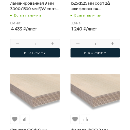
ламинированная 9 мм
1525х1525 мм сорт 2/2
3000х1500 мм F/W сорт
шлифованная
1/1 березовая
березовая
Есть в наличии
Есть в наличии
Цена:
Цена:
4 433
₽
/лист
1 240
₽
/лист
В КОРЗИНУ
В КОРЗИНУ
Фанера ФСФ 9 мм
Фанера ФСФ 9 мм