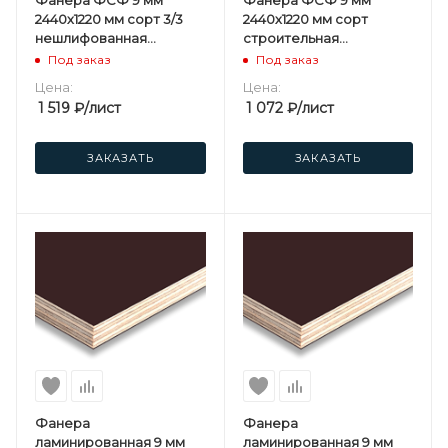
2440х1220 мм сорт 3/3
2440х1220 мм сорт
нешлифованная
строительная
хвойная
нешлифованная
Под заказ
Под заказ
березовая
Цена:
Цена:
1 519
₽
/лист
1 072
₽
/лист
ЗАКАЗАТЬ
ЗАКАЗАТЬ
Фанера
Фанера
ламинированная 9 мм
ламинированная 9 мм