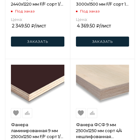
2440х1220 мм F/F сорт 1/1
3000х1500 мм F/F сорт 1/1
березовая
березовая
Под заказ
Под заказ
Цена:
Цена:
2 349.50
₽
/лист
4 369.50
₽
/лист
ЗАКАЗАТЬ
ЗАКАЗАТЬ
Фанера
Фанера ФСФ 9 мм
ламинированная 9 мм
2500х1250 мм сорт 4/4
2500х1250 мм F/F сорт 1/1
нешлифованная