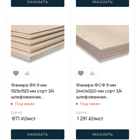
ЗАКАЗАТЬ
ЗАКАЗАТЬ
Фанера ФК 9 мм
Фанера ФСФ 9 мм
1525х1525 мм сорт 3/4
2440х1220 мм сорт 3/4
шлифованная
шлифованная
березовая
березовая
Под заказ
Под заказ
Цена:
Цена:
871
₽
/лист
1 291
₽
/лист
ЗАКАЗАТЬ
ЗАКАЗАТЬ