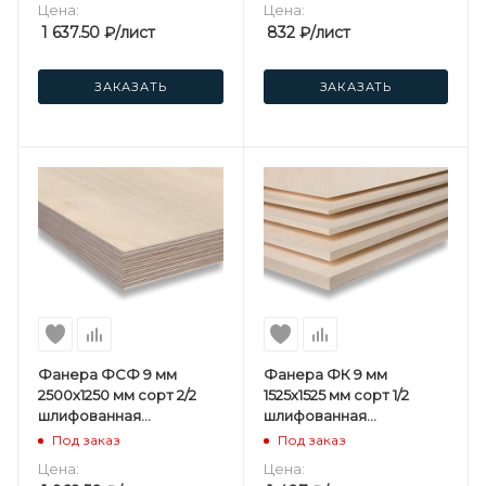
Цена:
Цена:
1 637.50
₽
/лист
832
₽
/лист
ЗАКАЗАТЬ
ЗАКАЗАТЬ
Фанера ФСФ 9 мм
Фанера ФК 9 мм
2500х1250 мм сорт 2/2
1525х1525 мм сорт 1/2
шлифованная
шлифованная
березовая
березовая
Под заказ
Под заказ
Цена:
Цена: