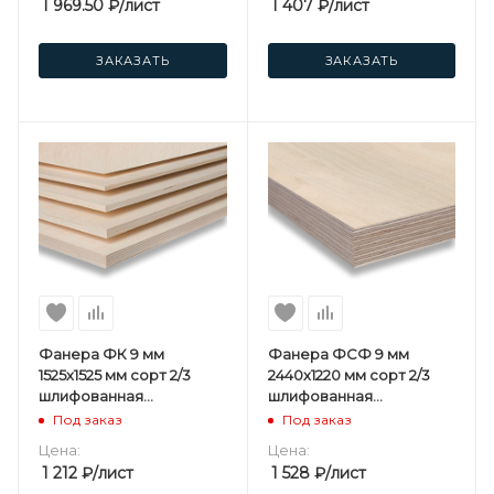
1 969.50
₽
/лист
1 407
₽
/лист
ЗАКАЗАТЬ
ЗАКАЗАТЬ
Фанера ФК 9 мм
Фанера ФСФ 9 мм
1525х1525 мм сорт 2/3
2440х1220 мм сорт 2/3
шлифованная
шлифованная
березовая
березовая
Под заказ
Под заказ
Цена:
Цена:
1 212
₽
/лист
1 528
₽
/лист