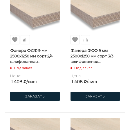
Фанера ФСФ 9 мм
Фанера ФСФ 9 мм
2500х1250 мм сорт 2/4
2500х1250 мм сорт 3/3
шлифованная
шлифованная
березовая
березовая
Под заказ
Под заказ
Цена:
Цена:
1 408
₽
/лист
1 408
₽
/лист
ЗАКАЗАТЬ
ЗАКАЗАТЬ