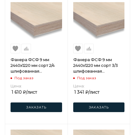
Фанера ФСФ 9 мм
Фанера ФСФ 9 мм
2440х1220 мм сорт 2/4
2440х1220 мм сорт 3/3
шлифованная
шлифованная
березовая
березовая
Под заказ
Под заказ
Цена:
Цена:
1 610
₽
/лист
1 341
₽
/лист
ЗАКАЗАТЬ
ЗАКАЗАТЬ