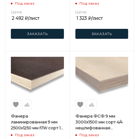
березовая
березовая
Под заказ
Под заказ
Цена:
Цена:
2 492
₽
/лист
1 323
₽
/лист
ЗАКАЗАТЬ
ЗАКАЗАТЬ
Фанера
Фанера ФСФ 9 мм
ламинированная 9 мм
3000х1500 мм сорт 4/4
2500х1250 мм F/W сорт 1/1
нешлифованная
березовая
березовая
Под заказ
Под заказ