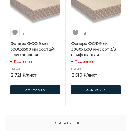
Фанера ФСФ 9 мм
Фанера ФСФ 9 мм
3000х1500 мм сорт 2/4
3000х1500 мм сорт 3/3
шлифованная
шлифованная
березовая
березовая
Под заказ
Под заказ
Цена:
Цена:
2 721
₽
/лист
2 510
₽
/лист
ЗАКАЗАТЬ
ЗАКАЗАТЬ
ПОКАЗАТЬ ЕЩЕ