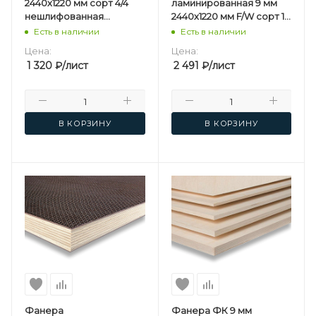
2440х1220 мм сорт 4/4
ламинированная 9 мм
нешлифованная
2440х1220 мм F/W сорт 1/1
березовая
березовая
Есть в наличии
Есть в наличии
Цена:
Цена:
1 320
₽
/лист
2 491
₽
/лист
В КОРЗИНУ
В КОРЗИНУ
Фанера
Фанера ФК 9 мм