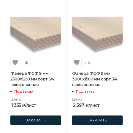
Фанера ФСФ 9 мм
Фанера ФСФ 9 мм
2500х1250 мм сорт 3/4
3000х1500 мм сорт 3/4
шлифованная
шлифованная
березовая
березовая
Под заказ
Под заказ
Цена:
Цена:
1 355
₽
/лист
2 397
₽
/лист
ЗАКАЗАТЬ
ЗАКАЗАТЬ