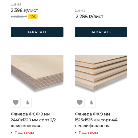
Цена:
2 396
₽
/лист
Цена:
2 286
₽
/лист
2 662.22
₽
-
10
%
ЗАКАЗАТЬ
ЗАКАЗАТЬ
Фанера ФСФ 9 мм
Фанера ФК 9 мм
2440х1220 мм сорт 2/2
1525х1525 мм сорт 4/4
шлифованная
нешлифованная
березовая
березовая
Под заказ
Под заказ