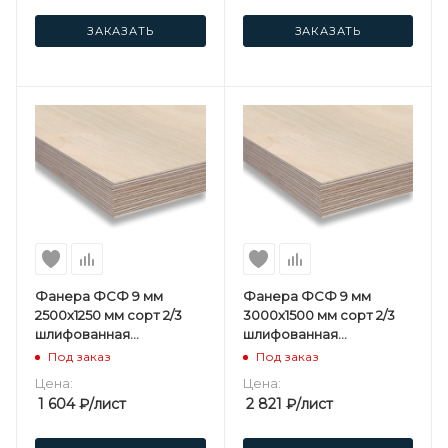
ЗАКАЗАТЬ
ЗАКАЗАТЬ
Фанера ФСФ 9 мм
Фанера ФСФ 9 мм
2500х1250 мм сорт 2/3
3000х1500 мм сорт 2/3
шлифованная
шлифованная
березовая
березовая
Под заказ
Под заказ
Цена:
Цена:
1 604
₽
/лист
2 821
₽
/лист