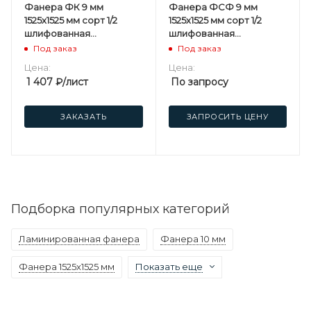
Фанера ФК 9 мм
Фанера ФСФ 9 мм
1525х1525 мм сорт 1/2
1525х1525 мм сорт 1/2
шлифованная
шлифованная
березовая
березовая
Под заказ
Под заказ
Цена:
Цена:
1 407
₽
/лист
По запросу
ЗАКАЗАТЬ
ЗАПРОСИТЬ ЦЕНУ
Подборка популярных категорий
Ламинированная фанера
Фанера 10 мм
Фанера 1525х1525 мм
Показать еще