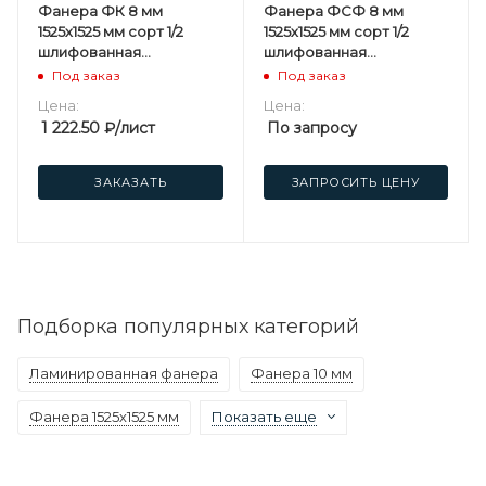
Фанера ФК 8 мм
Фанера ФСФ 8 мм
1525х1525 мм сорт 1/2
1525х1525 мм сорт 1/2
шлифованная
шлифованная
березовая
березовая
Под заказ
Под заказ
Цена:
Цена:
1 222.50
₽
/лист
По запросу
ЗАКАЗАТЬ
ЗАПРОСИТЬ ЦЕНУ
Подборка популярных категорий
Ламинированная фанера
Фанера 10 мм
Фанера 1525х1525 мм
Показать еще