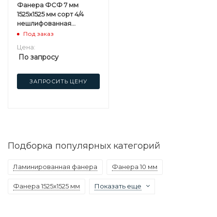
Фанера ФСФ 7 мм
1525х1525 мм сорт 4/4
нешлифованная
березовая
Под заказ
Цена:
По запросу
ЗАПРОСИТЬ ЦЕНУ
Подборка популярных категорий
Ламинированная фанера
Фанера 10 мм
Фанера 1525х1525 мм
Показать еще