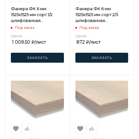
Фанера ФК 6 мм
Фанера ФК 6 мм
1525х1525 мм сорт 1/2
1525х1525 мм сорт 2/3
шлифованная
шлифованная
березовая
березовая
Под заказ
Под заказ
Цена:
Цена:
1 009.50
₽
/лист
872
₽
/лист
ЗАКАЗАТЬ
ЗАКАЗАТЬ