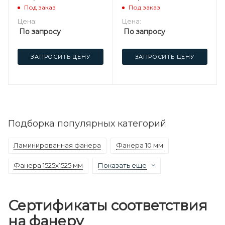
березовая
березовая
Под заказ
Под заказ
Цена:
Цена:
По запросу
По запросу
ЗАПРОСИТЬ ЦЕНУ
ЗАПРОСИТЬ ЦЕНУ
Подборка популярных категорий
Ламинированная фанера
Фанера 10 мм
Фанера 1525х1525 мм
Показать еще
Сертификаты соответствия
на фанеру