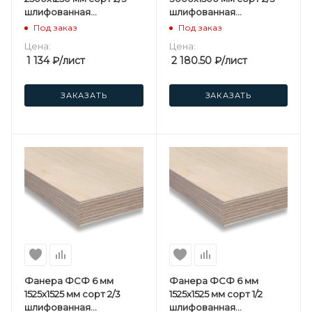
шлифованная
шлифованная
березовая
березовая
Под заказ
Под заказ
Цена:
Цена:
1 134
₽
/лист
2 180.50
₽
/лист
ЗАКАЗАТЬ
ЗАКАЗАТЬ
Фанера ФСФ 6 мм
Фанера ФСФ 6 мм
1525х1525 мм сорт 2/3
1525х1525 мм сорт 1/2
шлифованная
шлифованная