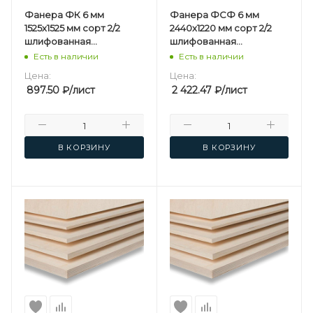
Фанера ФК 6 мм
Фанера ФСФ 6 мм
1525х1525 мм сорт 2/2
2440х1220 мм сорт 2/2
шлифованная
шлифованная
березовая
березовая
Есть в наличии
Есть в наличии
Цена:
Цена:
897.50
₽
/лист
2 422.47
₽
/лист
В КОРЗИНУ
В КОРЗИНУ