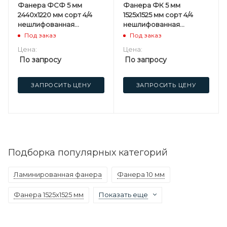
Фанера ФСФ 5 мм
Фанера ФК 5 мм
2440х1220 мм сорт 4/4
1525х1525 мм сорт 4/4
нешлифованная
нешлифованная
березовая
березовая
Под заказ
Под заказ
Цена:
Цена:
По запросу
По запросу
ЗАПРОСИТЬ ЦЕНУ
ЗАПРОСИТЬ ЦЕНУ
Подборка популярных категорий
Ламинированная фанера
Фанера 10 мм
Фанера 1525х1525 мм
Показать еще