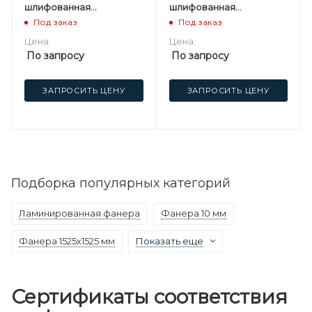
шлифованная
шлифованная
березовая
березовая
Под заказ
Под заказ
Цена:
Цена:
По запросу
По запросу
ЗАПРОСИТЬ ЦЕНУ
ЗАПРОСИТЬ ЦЕНУ
Подборка популярных категорий
Ламинированная фанера
Фанера 10 мм
Фанера 1525х1525 мм
Показать еще
Сертификаты соответствия