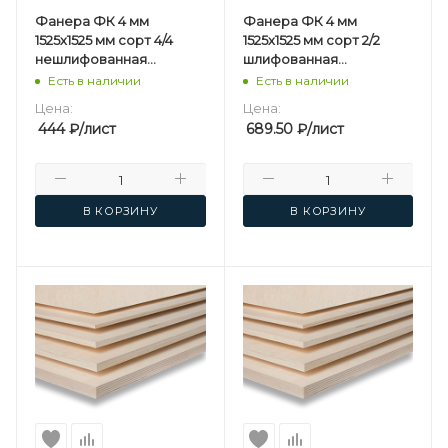
Фанера ФК 4 мм
Фанера ФК 4 мм
1525х1525 мм сорт 4/4
1525х1525 мм сорт 2/2
нешлифованная
шлифованная
березовая
березовая
Есть в наличии
Есть в наличии
Цена:
Цена:
444
₽
/лист
689.50
₽
/лист
В КОРЗИНУ
В КОРЗИНУ