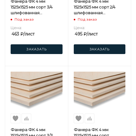
Фанера ФК 4 мм
Фанера ФК 4 мм
1525х1525 мм сорт 3/4
1525х1525 мм сорт 2/4
шлифованная
шлифованная
березовая
березовая
Под заказ
Под заказ
Цена:
Цена:
463
₽
/лист
495
₽
/лист
ЗАКАЗАТЬ
ЗАКАЗАТЬ
Фанера ФК 4 мм
Фанера ФК 4 мм
1525х1525 мм сорт 3/3
1525х1525 мм сорт