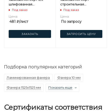
шлифованная
строительная
березовая
нешлифованная
Под заказ
Под заказ
березовая
Цена:
Цена:
481
₽
/лист
По запросу
ЗАКАЗАТЬ
ЗАПРОСИТЬ ЦЕНУ
Подборка популярных категорий
Ламинированная фанера
Фанера 10 мм
Фанера 1525х1525 мм
Показать еще
Сертификаты соответствия