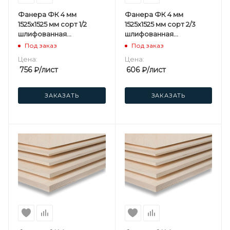
Фанера ФК 4 мм
Фанера ФК 4 мм
1525х1525 мм сорт 1/2
1525х1525 мм сорт 2/3
шлифованная
шлифованная
березовая
березовая
Под заказ
Под заказ
Цена:
Цена:
756
₽
/лист
606
₽
/лист
ЗАКАЗАТЬ
ЗАКАЗАТЬ