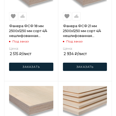
Фанера ФСФ 18 мм
Фанера ФСФ 21 мм
2500х1250 мм сорт 4/4
2500х1250 мм сорт 4/4
нешлифованная
нешлифованная
березовая
березовая
Под заказ
Под заказ
Цена:
Цена:
2 515
₽
/лист
2 934
₽
/лист
ЗАКАЗАТЬ
ЗАКАЗАТЬ