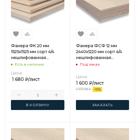
Фанера ФК 20 мм
Фанера ФСФ 12 мм
1525х1525 мм сорт 4/4
2440х1220 мм сорт 4/4
нешлифованная
нешлифованная
березовая
березовая
Есть в наличии
Под заказ
Цена:
Цена:
1 680
₽
/лист
1 600
₽
/лист
1 777.78
₽
-
10
%
В КОРЗИНУ
ЗАКАЗАТЬ