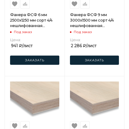
Фанера ФСФ 6 мм
Фанера ФСФ 9 мм
2500х1250 мм сорт 4/4
3000х1500 мм сорт 4/4
нешлифованная
нешлифованная
березовая
березовая
Под заказ
Под заказ
Цена:
Цена:
941
₽
/лист
2 286
₽
/лист
ЗАКАЗАТЬ
ЗАКАЗАТЬ