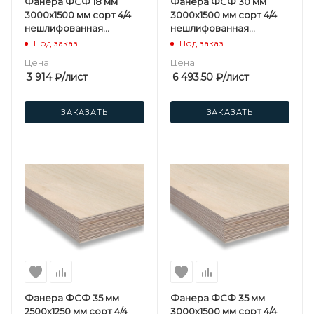
Фанера ФСФ 18 мм
Фанера ФСФ 30 мм
3000х1500 мм сорт 4/4
3000х1500 мм сорт 4/4
нешлифованная
нешлифованная
березовая
березовая
Под заказ
Под заказ
Цена:
Цена:
3 914
₽
/лист
6 493.50
₽
/лист
ЗАКАЗАТЬ
ЗАКАЗАТЬ
Фанера ФСФ 35 мм
Фанера ФСФ 35 мм
2500х1250 мм сорт 4/4
3000х1500 мм сорт 4/4