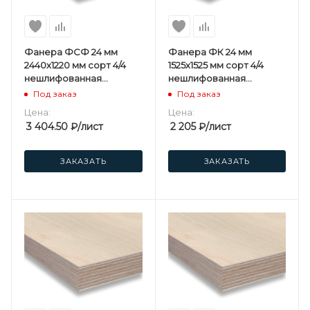
Фанера ФСФ 24 мм
Фанера ФК 24 мм
2440х1220 мм сорт 4/4
1525х1525 мм сорт 4/4
нешлифованная
нешлифованная
березовая
березовая
Под заказ
Под заказ
Цена:
Цена:
3 404.50
₽
/лист
2 205
₽
/лист
ЗАКАЗАТЬ
ЗАКАЗАТЬ