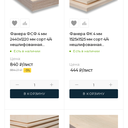
Фанера ФСФ 4 мм
Фанера ФК 4 мм
2440х1220 мм сорт 4/4
1525х1525 мм сорт 4/4
нешлифованная
нешлифованная
березовая
березовая
Есть в наличии
Есть в наличии
Цена:
840
₽
/лист
Цена:
444
₽
/лист
884.21
₽
-
5
%
В КОРЗИНУ
В КОРЗИНУ