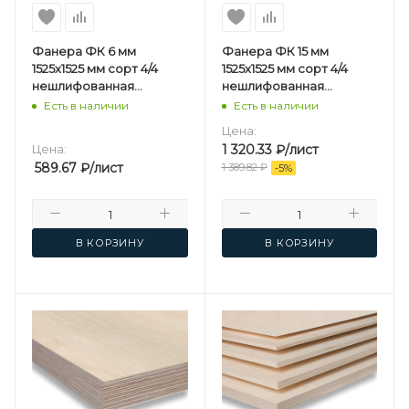
Фанера ФК 6 мм
Фанера ФК 15 мм
1525х1525 мм сорт 4/4
1525х1525 мм сорт 4/4
нешлифованная
нешлифованная
березовая
березовая
Есть в наличии
Есть в наличии
Цена:
Цена:
1 320.33
₽
/лист
589.67
₽
/лист
1 389.82
₽
-
5
%
В КОРЗИНУ
В КОРЗИНУ