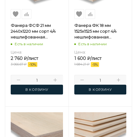
Фанера ФСФ 21 мм
Фанера ФК 18 мм
2440х1220 мм сорт 4/4
1525х1525 мм сорт 4/4
нешлифованная
нешлифованная
березовая
березовая
Есть в наличии
Есть в наличии
Цена:
Цена:
2 760
₽
/лист
1 600
₽
/лист
3 066.67
₽
1 684.21
₽
-
10
%
-
5
%
В КОРЗИНУ
В КОРЗИНУ