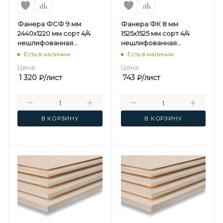
Фанера ФСФ 9 мм
Фанера ФК 8 мм
2440х1220 мм сорт 4/4
1525х1525 мм сорт 4/4
нешлифованная
нешлифованная
березовая
березовая
Есть в наличии
Есть в наличии
Цена:
Цена:
1 320
₽
/лист
743
₽
/лист
В КОРЗИНУ
В КОРЗИНУ