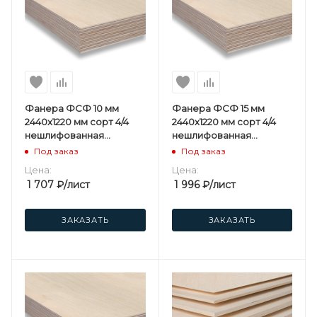
Фанера ФСФ 10 мм
Фанера ФСФ 15 мм
2440х1220 мм сорт 4/4
2440х1220 мм сорт 4/4
нешлифованная
нешлифованная
березовая
березовая
Под заказ
Под заказ
Цена:
Цена:
1 707
₽
/лист
1 996
₽
/лист
ЗАКАЗАТЬ
ЗАКАЗАТЬ