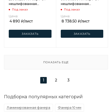
нешлифованная
нешлифованная
березовая
березовая
Под заказ
Под заказ
Цена:
Цена:
4 890
₽
/лист
8 738.50
₽
/лист
ЗАКАЗАТЬ
ЗАКАЗАТЬ
ПОКАЗАТЬ ЕЩЕ
1
2
3
Подборка популярных категорий
Ламинированная фанера
Фанера 10 мм