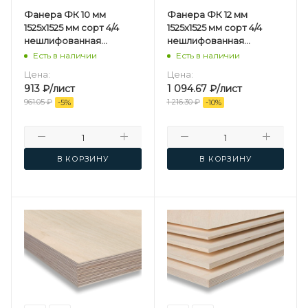
Фанера ФК 10 мм
Фанера ФК 12 мм
1525х1525 мм сорт 4/4
1525х1525 мм сорт 4/4
нешлифованная
нешлифованная
березовая
березовая
Есть в наличии
Есть в наличии
Цена:
Цена:
913
₽
/лист
1 094.67
₽
/лист
961.05
₽
1 216.30
₽
-
5
%
-
10
%
В КОРЗИНУ
В КОРЗИНУ