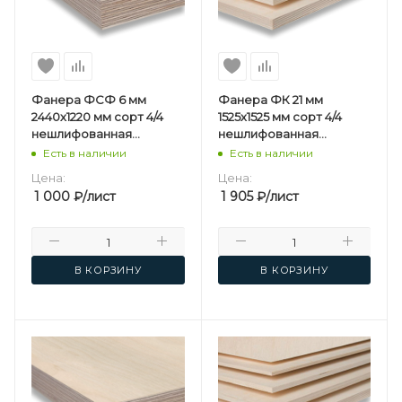
Фанера ФСФ 6 мм
Фанера ФК 21 мм
2440х1220 мм сорт 4/4
1525х1525 мм сорт 4/4
нешлифованная
нешлифованная
березовая
березовая
Есть в наличии
Есть в наличии
Цена:
Цена:
1 000
₽
/лист
1 905
₽
/лист
В КОРЗИНУ
В КОРЗИНУ