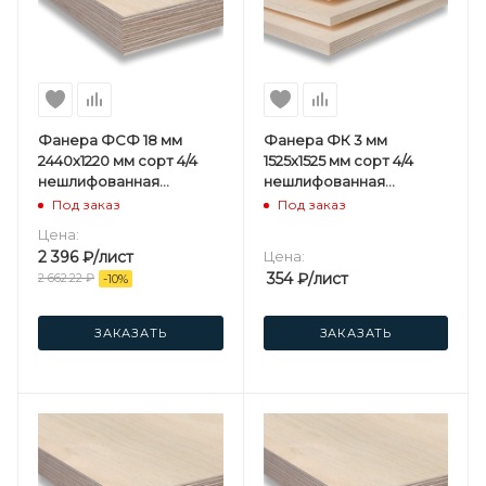
Фанера ФСФ 18 мм
Фанера ФК 3 мм
2440х1220 мм сорт 4/4
1525х1525 мм сорт 4/4
нешлифованная
нешлифованная
березовая
березовая
Под заказ
Под заказ
Цена:
2 396
₽
/лист
Цена:
354
₽
/лист
2 662.22
₽
-
10
%
ЗАКАЗАТЬ
ЗАКАЗАТЬ