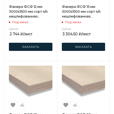
Фанера ФСФ 12 мм
Фанера ФСФ 15 мм
3000х1500 мм сорт 4/4
3000х1500 мм сорт 4/4
нешлифованная
нешлифованная
березовая
березовая
Под заказ
Под заказ
Цена:
Цена:
2 744
₽
/лист
3 304.50
₽
/лист
ЗАКАЗАТЬ
ЗАКАЗАТЬ