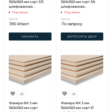
1525х1525 мм сорт 3/3
1525х1525 мм сорт 3/4
шлифованная
шлифованная
березовая
березовая
Под заказ
Под заказ
Цена:
Цена:
390
₽
/лист
По запросу
ЗАКАЗАТЬ
ЗАПРОСИТЬ ЦЕНУ
Фанера ФК 3 мм
Фанера ФК 3 мм
1525х1525 мм сорт
1525х1525 мм сорт 1/1