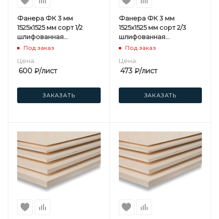
Фанера ФК 3 мм
Фанера ФК 3 мм
1525х1525 мм сорт 1/2
1525х1525 мм сорт 2/3
шлифованная
шлифованная
березовая
березовая
Под заказ
Под заказ
Цена:
Цена:
600
₽
/лист
473
₽
/лист
ЗАКАЗАТЬ
ЗАКАЗАТЬ