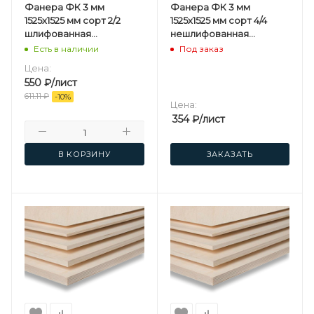
Фанера ФК 3 мм
Фанера ФК 3 мм
1525х1525 мм сорт 2/2
1525х1525 мм сорт 4/4
шлифованная
нешлифованная
березовая
березовая
Есть в наличии
Под заказ
Цена:
550
₽
/лист
611.11
₽
-
10
%
Цена:
354
₽
/лист
В КОРЗИНУ
ЗАКАЗАТЬ