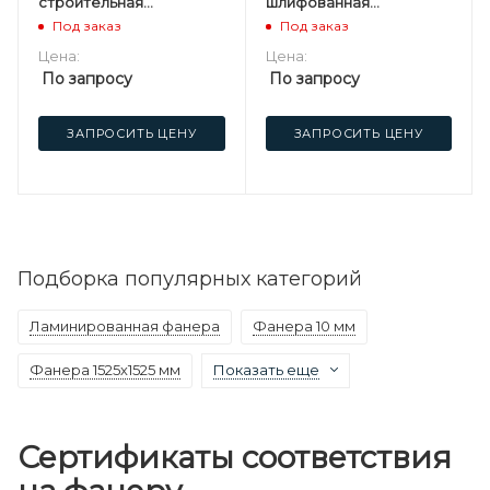
строительная
шлифованная
нешлифованная
березовая
Под заказ
Под заказ
березовая
Цена:
Цена:
По запросу
По запросу
ЗАПРОСИТЬ ЦЕНУ
ЗАПРОСИТЬ ЦЕНУ
Подборка популярных категорий
Ламинированная фанера
Фанера 10 мм
Фанера 1525х1525 мм
Показать еще
Сертификаты соответствия