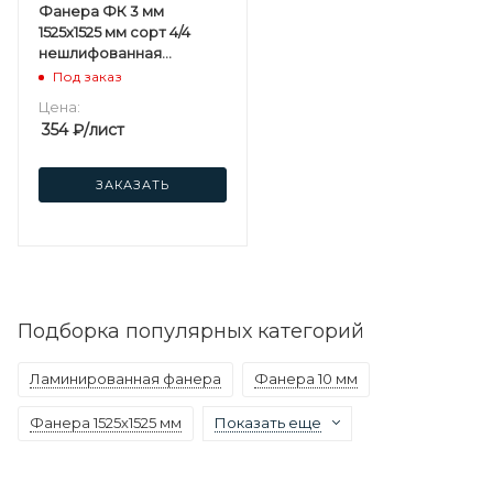
Фанера ФК 3 мм
1525х1525 мм сорт 4/4
нешлифованная
березовая
Под заказ
Цена:
354
₽
/лист
ЗАКАЗАТЬ
Подборка популярных категорий
Ламинированная фанера
Фанера 10 мм
Фанера 1525х1525 мм
Показать еще