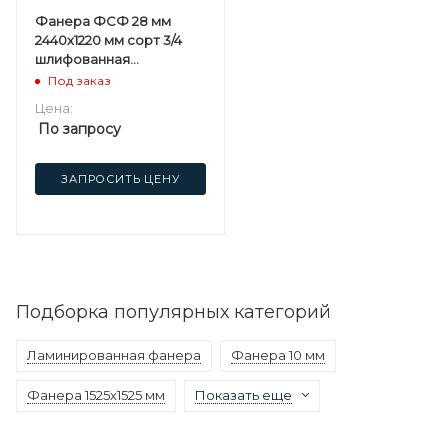
Фанера ФСФ 28 мм
2440х1220 мм сорт 3/4
шлифованная
березовая
Под заказ
Цена:
По запросу
ЗАПРОСИТЬ ЦЕНУ
Подборка популярных категорий
Ламинированная фанера
Фанера 10 мм
Фанера 1525х1525 мм
Показать еще