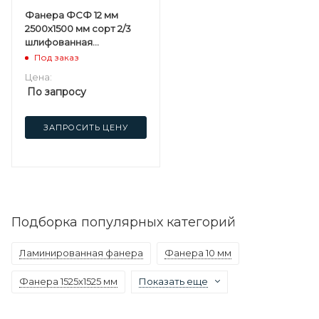
Фанера ФСФ 12 мм
2500х1500 мм сорт 2/3
шлифованная
березовая
Под заказ
Цена:
По запросу
ЗАПРОСИТЬ ЦЕНУ
Подборка популярных категорий
Ламинированная фанера
Фанера 10 мм
Фанера 1525х1525 мм
Показать еще