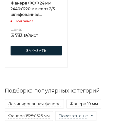
Фанера ФСФ 24 мм
2440х1220 мм сорт 2/3
шлифованная
березовая
Под заказ
Цена:
3 733
₽
/лист
ЗАКАЗАТЬ
Подборка популярных категорий
Ламинированная фанера
Фанера 10 мм
Фанера 1525х1525 мм
Показать еще