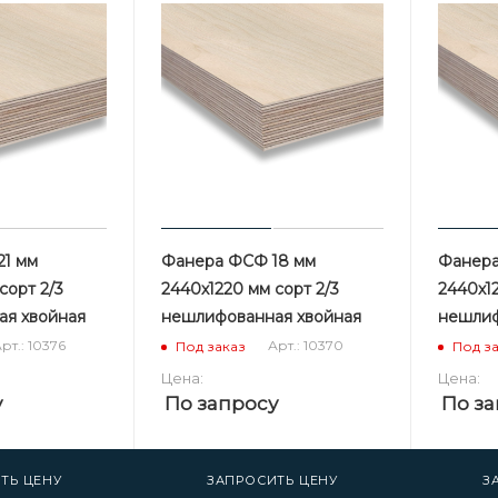
1 мм
Фанера ФСФ 18 мм
Фанера
сорт 2/3
2440х1220 мм сорт 2/3
2440х12
я хвойная
нешлифованная хвойная
нешлиф
рт.: 10376
Арт.: 10370
Под заказ
Под з
Цена:
Цена:
у
По запросу
По за
ТЬ ЦЕНУ
ЗАПРОСИТЬ ЦЕНУ
З