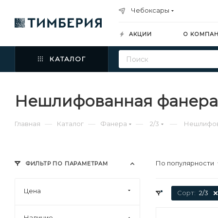
Чебоксары
АКЦИИ
О КОМПА
КАТАЛОГ
Нешлифованная фанера 
—
—
—
—
Главная
Каталог
Фанера
2/3
Нешлифо
По популярности
ФИЛЬТР ПО ПАРАМЕТРАМ
Цена
Сорт:
2/3
Наличие