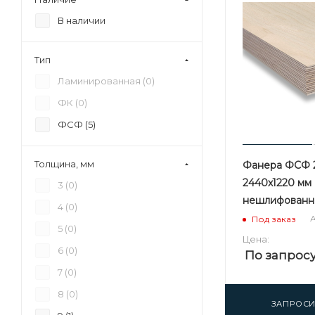
В наличии
Тип
Ламинированная (
0
)
ФК (
0
)
ФСФ (
5
)
Толщина, мм
Фанера ФСФ 2
2440х1220 мм 
3 (
0
)
нешлифованна
4 (
0
)
А
Под заказ
5 (
0
)
Цена:
6 (
0
)
По запрос
7 (
0
)
8 (
0
)
ЗАПРОСИ