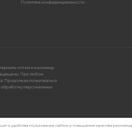
Политика конфиденциальности
териалы оптом и в розницу.
защищены. При любом
на. Продолжая пользоваться
и
обработку персональных
ашего удобства пользования сайтом и повышения качества рекоменд