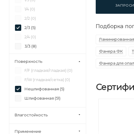
37 (
0
)
ЗАПРОСИ
1/4 (
0
)
40 (
0
)
2/2 (
0
)
45 (
0
)
Подборка по
2/3 (
5
)
92 (
0
)
2/4 (
0
)
Ламинированная
3/3 (
8
)
Фанера ФК
3/4 (
14
)
Поверхность
Фанера для опа
4/4 (
62
)
F/F (гладкая/гладкая) (
0
)
Строительная (
28
)
F/W (гладкая/сетка) (
0
)
Сертифи
Нешлифованная (
5
)
Шлифованная (
51
)
Влагостойкость
Применение