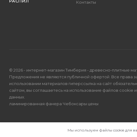
РАСПИЛ
Контакты
© 2026 - интернет-магазин Тимберия - древесно-плитные ма
Предложения не являются публичной офертой. Все права 
использовании материалов гиперссылка на сайт обязатель
сайтом, вы соглашаетесь на использование файлов cookie 
данных
.
ламинированная фанера Чебоксары цены
Мы используем файлы cookie для в