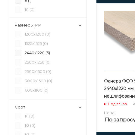
9 (
1
)
10 (
0
)
11 (
0
)
Размеры, мм
12 (
1
)
1200х1200 (
0
)
15 (
1
)
1525х1525 (
0
)
16 (
0
)
2440х1220 (
5
)
17 (
0
)
2500х1250 (
0
)
18 (
1
)
2500х1500 (
0
)
20 (
0
)
Фанера ФСФ 
3000х1500 (
0
)
21 (
1
)
2440х1220 мм 
600х1100 (
0
)
24 (
0
)
нешлифованна
27 (
0
)
А
Под заказ
Сорт
28 (
0
)
Цена:
1/1 (
0
)
По запрос
30 (
0
)
1/2 (
0
)
35 (
0
)
1/3 (
0
)