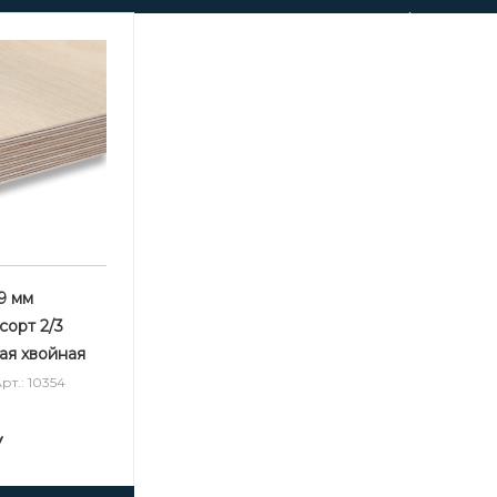
9 мм
сорт 2/3
я хвойная
рт.: 10354
у