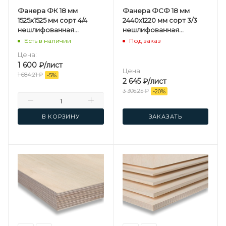
Фанера ФК 18 мм
Фанера ФСФ 18 мм
1525х1525 мм сорт 4/4
2440х1220 мм сорт 3/3
нешлифованная
нешлифованная
березовая
хвойная
Есть в наличии
Под заказ
Цена:
1 600
₽
/лист
Цена:
1 684.21
₽
-
5
%
2 645
₽
/лист
3 306.25
₽
-
20
%
В КОРЗИНУ
ЗАКАЗАТЬ