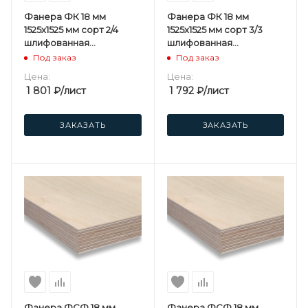
Фанера ФК 18 мм
Фанера ФК 18 мм
1525х1525 мм сорт 2/4
1525х1525 мм сорт 3/3
шлифованная
шлифованная
березовая
березовая
Под заказ
Под заказ
Цена:
Цена:
1 801
₽
/лист
1 792
₽
/лист
ЗАКАЗАТЬ
ЗАКАЗАТЬ
Фанера ФСФ 18 мм
Фанера ФСФ 18 мм