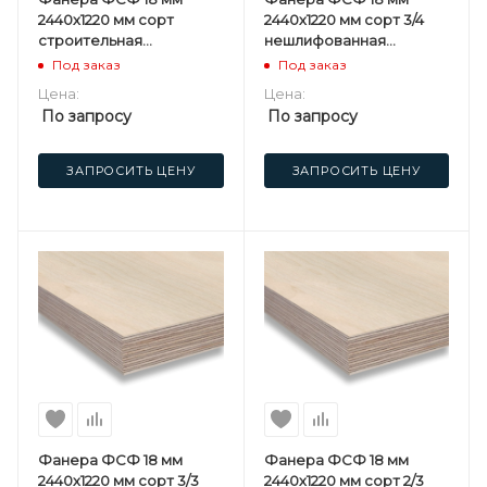
2440х1220 мм сорт
2440х1220 мм сорт 3/4
строительная
нешлифованная
нешлифованная
хвойная
Под заказ
Под заказ
хвойная
Цена:
Цена:
По запросу
По запросу
ЗАПРОСИТЬ ЦЕНУ
ЗАПРОСИТЬ ЦЕНУ
Фанера ФСФ 18 мм
Фанера ФСФ 18 мм
2440х1220 мм сорт 3/3
2440х1220 мм сорт 2/3