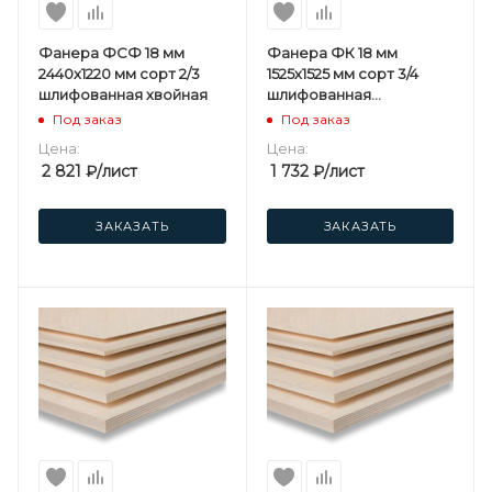
Фанера ФСФ 18 мм
Фанера ФК 18 мм
2440х1220 мм сорт 2/3
1525х1525 мм сорт 3/4
шлифованная хвойная
шлифованная
березовая
Под заказ
Под заказ
Цена:
Цена:
2 821
₽
/лист
1 732
₽
/лист
ЗАКАЗАТЬ
ЗАКАЗАТЬ