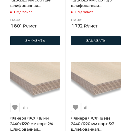
шлифованная
шлифованная
березовая
березовая
Под заказ
Под заказ
Цена:
Цена:
1 801
₽
/лист
1 792
₽
/лист
ЗАКАЗАТЬ
ЗАКАЗАТЬ
Фанера ФСФ 18 мм
Фанера ФСФ 18 мм
2440х1220 мм сорт 2/4
2440х1220 мм сорт 3/3
шлифованная
шлифованная