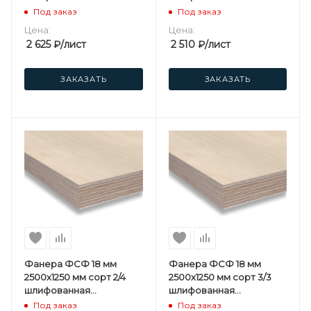
березовая
березовая
Под заказ
Под заказ
Цена:
Цена:
2 625
₽
/лист
2 510
₽
/лист
ЗАКАЗАТЬ
ЗАКАЗАТЬ
Фанера ФСФ 18 мм
Фанера ФСФ 18 мм
2500х1250 мм сорт 2/4
2500х1250 мм сорт 3/3
шлифованная
шлифованная
березовая
березовая
Под заказ
Под заказ