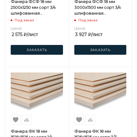
Фанера ФСФ 18 мм
Фанера ФСФ 18 мм
2500х1250 мм сорт 3/4
3000х1500 мм сорт 3/4
шлифованная
шлифованная
березовая
березовая
Под заказ
Под заказ
Цена:
Цена:
2 575
₽
/лист
3 927
₽
/лист
ЗАКАЗАТЬ
ЗАКАЗАТЬ
Фанера ФК 18 мм
Фанера ФК 18 мм
1525х1525 мм сорт 2/4
1525х1525 мм сорт 3/3