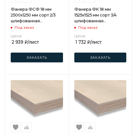
Фанера ФСФ 18 мм
Фанера ФК 18 мм
2500х1250 мм сорт 2/3
1525х1525 мм сорт 3/4
шлифованная
шлифованная
березовая
березовая
Под заказ
Под заказ
Цена:
Цена:
2 939
₽
/лист
1 732
₽
/лист
ЗАКАЗАТЬ
ЗАКАЗАТЬ