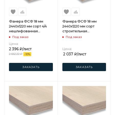
Фанера ФСФ 18 мм
Фанера ФСФ 18 мм
2440х1220 мм сорт 4/4
2440х1220 мм сорт
нешлифованная
строительная
березовая
нешлифованная
Под заказ
Под заказ
березовая
Цена:
2 396
₽
/лист
Цена:
2 037
₽
/лист
2 662.22
₽
-
10
%
ЗАКАЗАТЬ
ЗАКАЗАТЬ