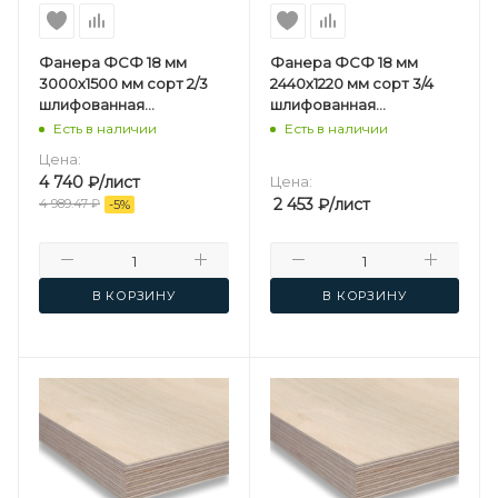
Фанера ФСФ 18 мм
Фанера ФСФ 18 мм
3000х1500 мм сорт 2/3
2440х1220 мм сорт 3/4
шлифованная
шлифованная
березовая
березовая
Есть в наличии
Есть в наличии
Цена:
4 740
₽
/лист
Цена:
2 453
₽
/лист
4 989.47
₽
-
5
%
В КОРЗИНУ
В КОРЗИНУ