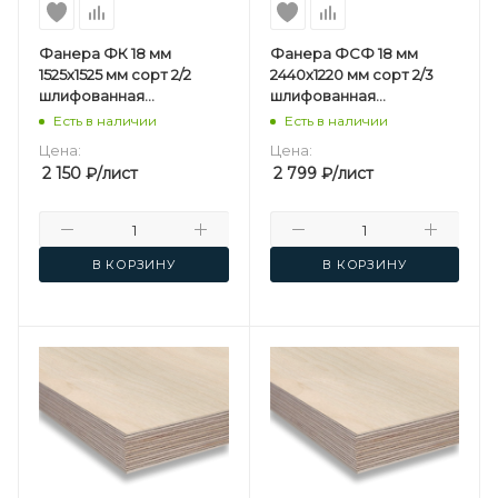
Фанера ФК 18 мм
Фанера ФСФ 18 мм
1525х1525 мм сорт 2/2
2440х1220 мм сорт 2/3
шлифованная
шлифованная
березовая
березовая
Есть в наличии
Есть в наличии
Цена:
Цена:
2 150
₽
/лист
2 799
₽
/лист
В КОРЗИНУ
В КОРЗИНУ