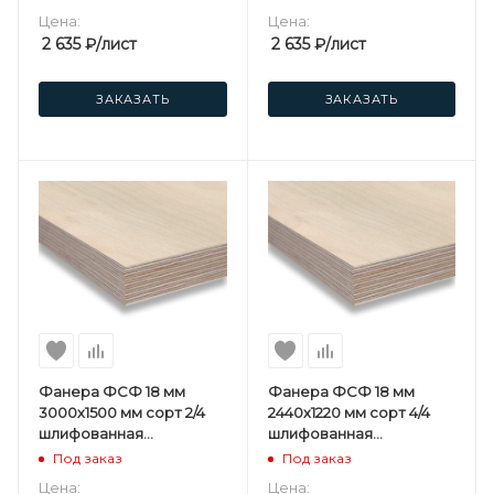
Цена:
Цена:
2 635
₽
/лист
2 635
₽
/лист
ЗАКАЗАТЬ
ЗАКАЗАТЬ
Фанера ФСФ 18 мм
Фанера ФСФ 18 мм
3000х1500 мм сорт 2/4
2440х1220 мм сорт 4/4
шлифованная
шлифованная
березовая
березовая
Под заказ
Под заказ
Цена:
Цена: