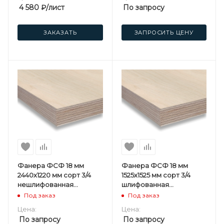
4 580
₽
/лист
По запросу
ЗАКАЗАТЬ
ЗАПРОСИТЬ ЦЕНУ
Фанера ФСФ 18 мм
Фанера ФСФ 18 мм
2440х1220 мм сорт 3/4
1525х1525 мм сорт 3/4
нешлифованная
шлифованная
березовая
березовая
Под заказ
Под заказ
Цена:
Цена:
По запросу
По запросу