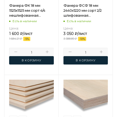
Фанера ФК 18 мм
Фанера ФСФ 18 мм
1525х1525 мм сорт 4/4
2440х1220 мм сорт 2/2
нешлифованная
шлифованная
березовая
березовая
Есть в наличии
Есть в наличии
Цена:
Цена:
1 600
₽
/лист
3 050
₽
/лист
1 684.21
₽
3 388.89
₽
-
5
%
-
10
%
В КОРЗИНУ
В КОРЗИНУ