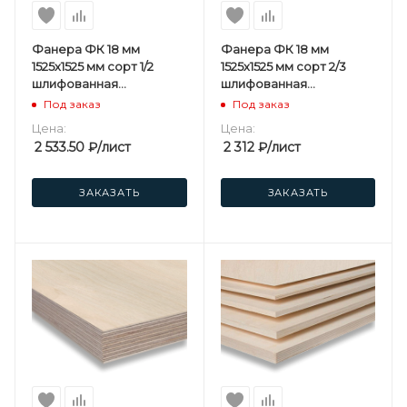
Фанера ФК 18 мм
Фанера ФК 18 мм
1525х1525 мм сорт 1/2
1525х1525 мм сорт 2/3
шлифованная
шлифованная
березовая
березовая
Под заказ
Под заказ
Цена:
Цена:
2 533.50
₽
/лист
2 312
₽
/лист
ЗАКАЗАТЬ
ЗАКАЗАТЬ