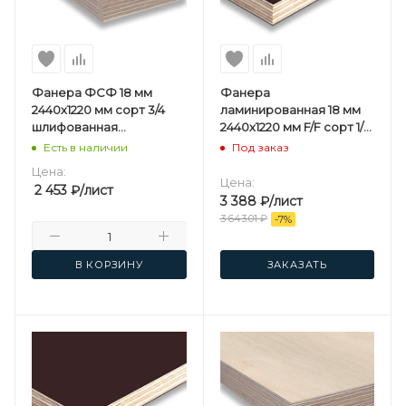
Фанера ФСФ 18 мм
Фанера
2440х1220 мм сорт 3/4
ламинированная 18 мм
шлифованная
2440х1220 мм F/F сорт 1/1
березовая
березовая SVEZA-DECK
Есть в наличии
Под заказ
Цена:
Цена:
2 453
₽
/лист
3 388
₽
/лист
3 643.01
₽
-
7
%
В КОРЗИНУ
ЗАКАЗАТЬ