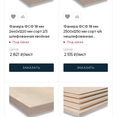
Фанера ФСФ 18 мм
Фанера ФСФ 18 мм
2440х1220 мм сорт 2/3
2500х1250 мм сорт 4/4
шлифованная хвойная
нешлифованная
березовая
Под заказ
Под заказ
Цена:
Цена:
2 821
₽
/лист
2 515
₽
/лист
ЗАКАЗАТЬ
ЗАКАЗАТЬ