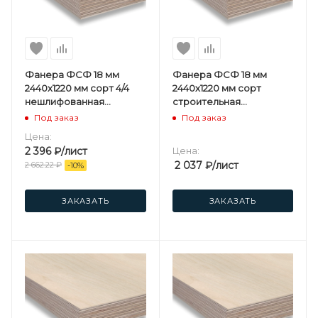
Фанера ФСФ 18 мм
Фанера ФСФ 18 мм
2440х1220 мм сорт 4/4
2440х1220 мм сорт
нешлифованная
строительная
березовая
нешлифованная
Под заказ
Под заказ
березовая
Цена:
2 396
₽
/лист
Цена:
2 037
₽
/лист
2 662.22
₽
-
10
%
ЗАКАЗАТЬ
ЗАКАЗАТЬ