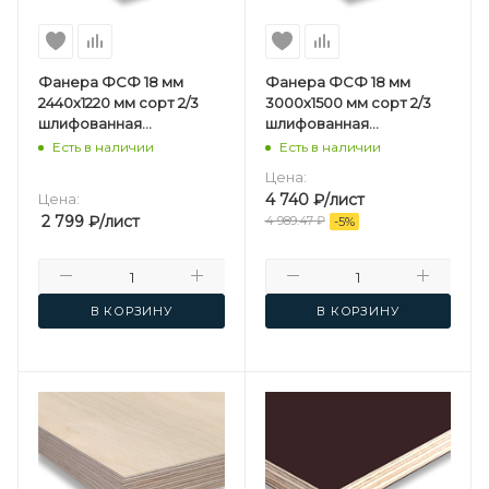
Фанера ФСФ 18 мм
Фанера ФСФ 18 мм
2440х1220 мм сорт 2/3
3000х1500 мм сорт 2/3
шлифованная
шлифованная
березовая
березовая
Есть в наличии
Есть в наличии
Цена:
Цена:
4 740
₽
/лист
2 799
₽
/лист
4 989.47
₽
-
5
%
В КОРЗИНУ
В КОРЗИНУ