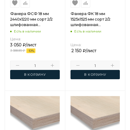
Фанера ФСФ 18 мм
Фанера ФК 18 мм
2440х1220 мм сорт 2/2
1525х1525 мм сорт 2/2
шлифованная
шлифованная
березовая
березовая
Есть в наличии
Есть в наличии
Цена:
3 050
₽
/лист
Цена:
2 150
₽
/лист
3 388.89
₽
-
10
%
В КОРЗИНУ
В КОРЗИНУ