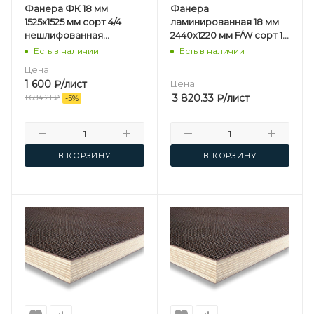
Фанера ФК 18 мм
Фанера
1525х1525 мм сорт 4/4
ламинированная 18 мм
нешлифованная
2440х1220 мм F/W сорт 1/1
березовая
березовая
Есть в наличии
Есть в наличии
Цена:
1 600
₽
/лист
Цена:
3 820.33
₽
/лист
1 684.21
₽
-
5
%
В КОРЗИНУ
В КОРЗИНУ