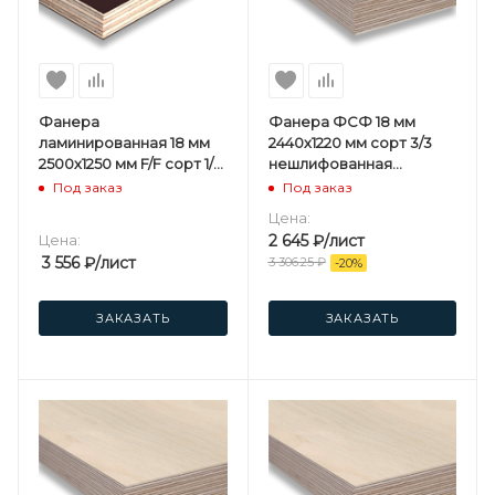
Фанера
Фанера ФСФ 18 мм
ламинированная 18 мм
2440х1220 мм сорт 3/3
2500х1250 мм F/F сорт 1/1
нешлифованная
березовая
хвойная
Под заказ
Под заказ
Цена:
Цена:
2 645
₽
/лист
3 556
₽
/лист
3 306.25
₽
-
20
%
ЗАКАЗАТЬ
ЗАКАЗАТЬ