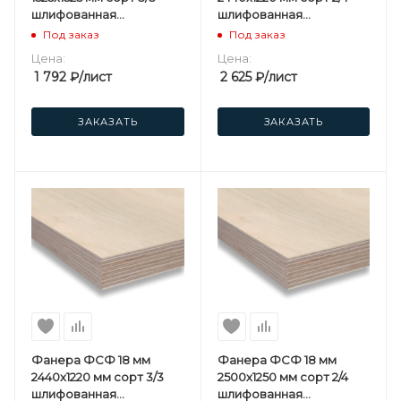
шлифованная
шлифованная
березовая
березовая
Под заказ
Под заказ
Цена:
Цена:
1 792
₽
/лист
2 625
₽
/лист
ЗАКАЗАТЬ
ЗАКАЗАТЬ
Фанера ФСФ 18 мм
Фанера ФСФ 18 мм
2440х1220 мм сорт 3/3
2500х1250 мм сорт 2/4
шлифованная
шлифованная