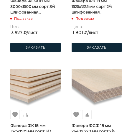
Фанера ФСФ 18 мм
Фанера ФК 18 мм
3000х1500 мм сорт 3/4
1525х1525 мм сорт 2/4
шлифованная
шлифованная
березовая
березовая
Под заказ
Под заказ
Цена:
Цена:
3 927
₽
/лист
1 801
₽
/лист
ЗАКАЗАТЬ
ЗАКАЗАТЬ
Фанера ФК 18 мм
Фанера ФСФ 18 мм
1525х1525 мм сорт 3/3
2440х1220 мм сорт 2/4