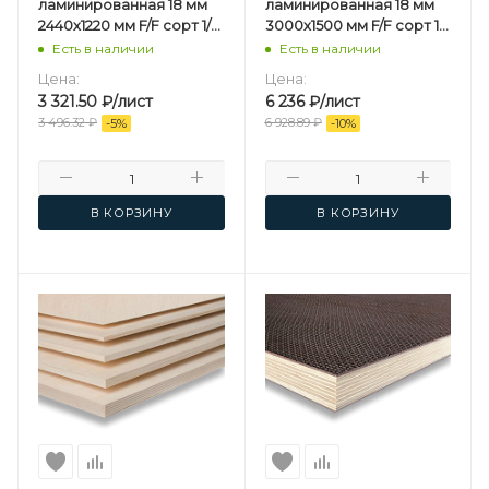
ламинированная 18 мм
ламинированная 18 мм
2440х1220 мм F/F сорт 1/1
3000х1500 мм F/F сорт 1/1
березовая
березовая
Есть в наличии
Есть в наличии
Цена:
Цена:
3 321.50
₽
/лист
6 236
₽
/лист
3 496.32
₽
6 928.89
₽
-
5
%
-
10
%
В КОРЗИНУ
В КОРЗИНУ