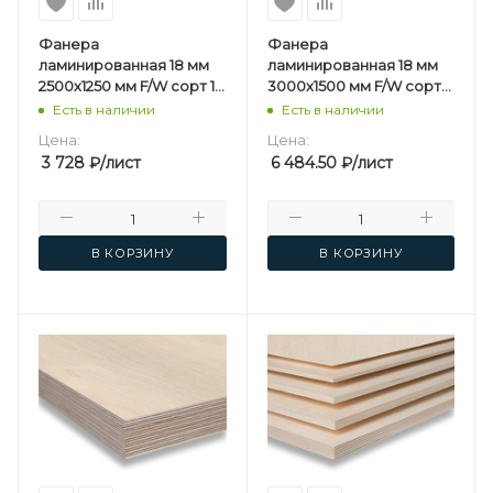
Фанера
Фанера
ламинированная 18 мм
ламинированная 18 мм
2500х1250 мм F/W сорт 1/1
3000х1500 мм F/W сорт
березовая
1/1 березовая
Есть в наличии
Есть в наличии
Цена:
Цена:
3 728
₽
/лист
6 484.50
₽
/лист
В КОРЗИНУ
В КОРЗИНУ