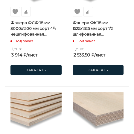
Фанера ФСФ 18 мм
Фанера ФК 18 мм
3000х1500 мм сорт 4/4
1525х1525 мм сорт 1/2
нешлифованная
шлифованная
березовая
березовая
Под заказ
Под заказ
Цена:
Цена:
3 914
₽
/лист
2 533.50
₽
/лист
ЗАКАЗАТЬ
ЗАКАЗАТЬ