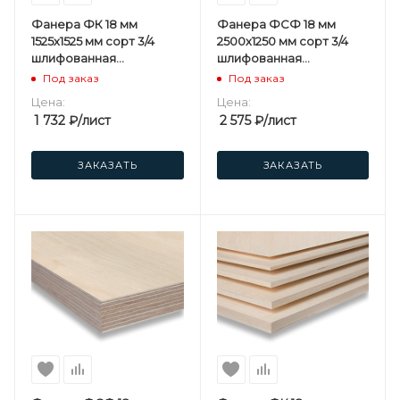
Фанера ФК 18 мм
Фанера ФСФ 18 мм
1525х1525 мм сорт 3/4
2500х1250 мм сорт 3/4
шлифованная
шлифованная
березовая
березовая
Под заказ
Под заказ
Цена:
Цена:
1 732
₽
/лист
2 575
₽
/лист
ЗАКАЗАТЬ
ЗАКАЗАТЬ