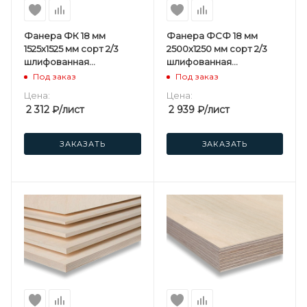
Фанера ФК 18 мм
Фанера ФСФ 18 мм
1525х1525 мм сорт 2/3
2500х1250 мм сорт 2/3
шлифованная
шлифованная
березовая
березовая
Под заказ
Под заказ
Цена:
Цена:
2 312
₽
/лист
2 939
₽
/лист
ЗАКАЗАТЬ
ЗАКАЗАТЬ