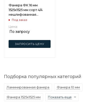
Фанера ФК 16 мм
1525х1525 мм сорт 4/4
нешлифованная
березовая
Под заказ
Цена:
По запросу
ЗАПРОСИТЬ ЦЕНУ
Подборка популярных категорий
Ламинированная фанера
Фанера 10 мм
Фанера 1525х1525 мм
Показать еще