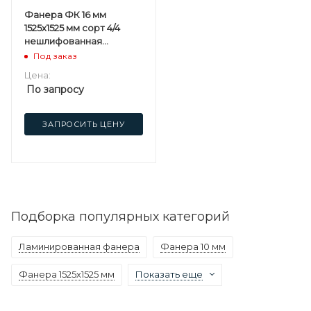
Фанера ФК 16 мм
1525х1525 мм сорт 4/4
нешлифованная
березовая
Под заказ
Цена:
По запросу
ЗАПРОСИТЬ ЦЕНУ
Подборка популярных категорий
Ламинированная фанера
Фанера 10 мм
Фанера 1525х1525 мм
Показать еще