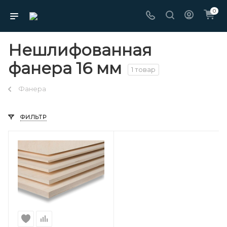
0
Нешлифованная
фанера 16 мм
1 товар
Фанера
ФИЛЬТР