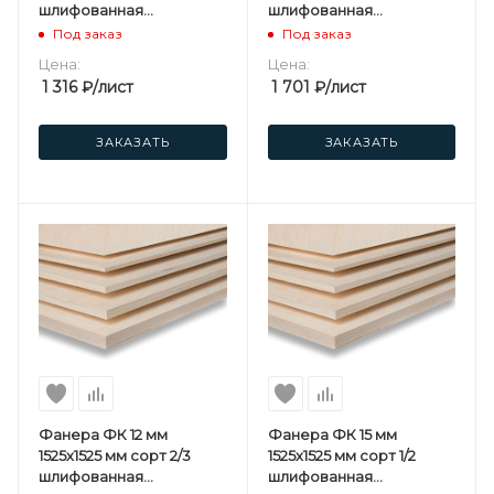
шлифованная
шлифованная
березовая
березовая
Под заказ
Под заказ
Цена:
Цена:
1 316
₽
/лист
1 701
₽
/лист
ЗАКАЗАТЬ
ЗАКАЗАТЬ
Фанера ФК 12 мм
Фанера ФК 15 мм
1525х1525 мм сорт 2/3
1525х1525 мм сорт 1/2
шлифованная
шлифованная