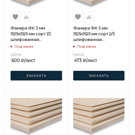
Фанера ФК 3 мм
Фанера ФК 3 мм
1525х1525 мм сорт 1/2
1525х1525 мм сорт 2/3
шлифованная
шлифованная
березовая
березовая
Под заказ
Под заказ
Цена:
Цена:
600
₽
/лист
473
₽
/лист
ЗАКАЗАТЬ
ЗАКАЗАТЬ