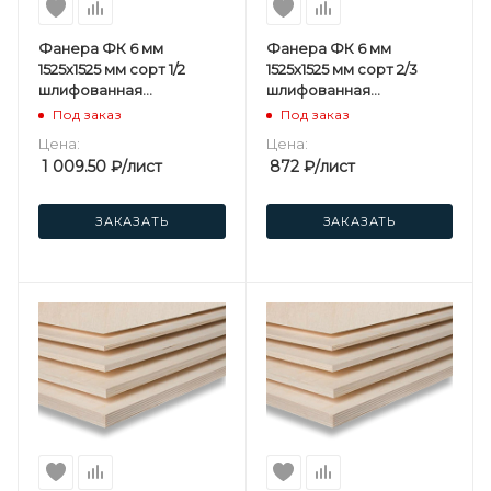
Фанера ФК 6 мм
Фанера ФК 6 мм
1525х1525 мм сорт 1/2
1525х1525 мм сорт 2/3
шлифованная
шлифованная
березовая
березовая
Под заказ
Под заказ
Цена:
Цена:
1 009.50
₽
/лист
872
₽
/лист
ЗАКАЗАТЬ
ЗАКАЗАТЬ