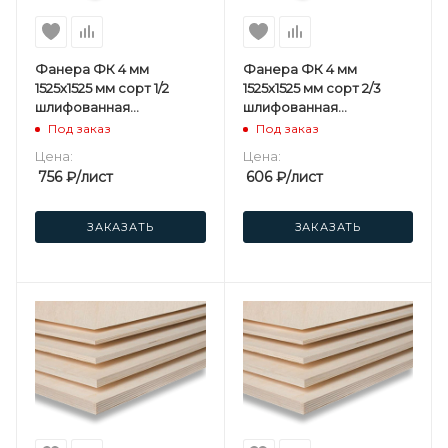
Фанера ФК 4 мм
Фанера ФК 4 мм
1525х1525 мм сорт 1/2
1525х1525 мм сорт 2/3
шлифованная
шлифованная
березовая
березовая
Под заказ
Под заказ
Цена:
Цена:
756
₽
/лист
606
₽
/лист
ЗАКАЗАТЬ
ЗАКАЗАТЬ