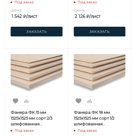
березовая
березовая
Под заказ
Под заказ
Цена:
Цена:
1 542
₽
/лист
2 126
₽
/лист
ЗАКАЗАТЬ
ЗАКАЗАТЬ
Фанера ФК 15 мм
Фанера ФК 18 мм
1525х1525 мм сорт 2/3
1525х1525 мм сорт 1/2
шлифованная
шлифованная
березовая
березовая
Под заказ
Под заказ