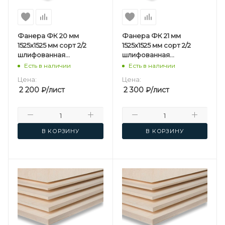
Фанера ФК 20 мм
Фанера ФК 21 мм
1525х1525 мм сорт 2/2
1525х1525 мм сорт 2/2
шлифованная
шлифованная
березовая
березовая
Есть в наличии
Есть в наличии
Цена:
Цена:
2 200
₽
/лист
2 300
₽
/лист
В КОРЗИНУ
В КОРЗИНУ