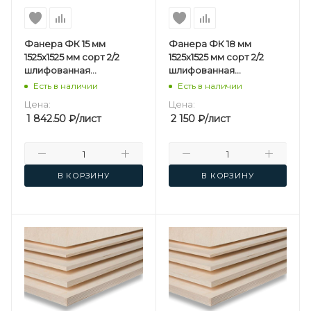
Фанера ФК 15 мм
Фанера ФК 18 мм
1525х1525 мм сорт 2/2
1525х1525 мм сорт 2/2
шлифованная
шлифованная
березовая
березовая
Есть в наличии
Есть в наличии
Цена:
Цена:
1 842.50
₽
/лист
2 150
₽
/лист
В КОРЗИНУ
В КОРЗИНУ