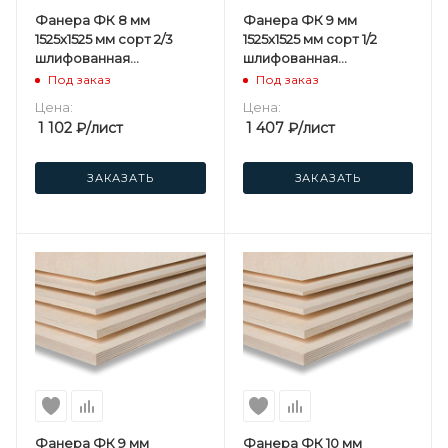
Фанера ФК 8 мм
Фанера ФК 9 мм
1525х1525 мм сорт 2/3
1525х1525 мм сорт 1/2
шлифованная
шлифованная
березовая
березовая
Под заказ
Под заказ
Цена:
Цена:
1 102
₽
/лист
1 407
₽
/лист
ЗАКАЗАТЬ
ЗАКАЗАТЬ
Фанера ФК 9 мм
Фанера ФК 10 мм