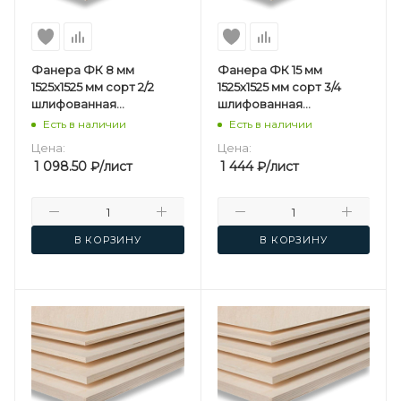
Фанера ФК 8 мм
Фанера ФК 15 мм
1525х1525 мм сорт 2/2
1525х1525 мм сорт 3/4
шлифованная
шлифованная
березовая
березовая
Есть в наличии
Есть в наличии
Цена:
Цена:
1 098.50
₽
/лист
1 444
₽
/лист
В КОРЗИНУ
В КОРЗИНУ