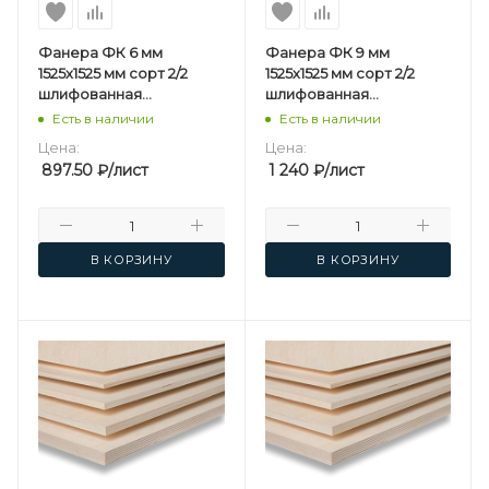
Фанера ФК 6 мм
Фанера ФК 9 мм
1525х1525 мм сорт 2/2
1525х1525 мм сорт 2/2
шлифованная
шлифованная
березовая
березовая
Есть в наличии
Есть в наличии
Цена:
Цена:
897.50
₽
/лист
1 240
₽
/лист
В КОРЗИНУ
В КОРЗИНУ