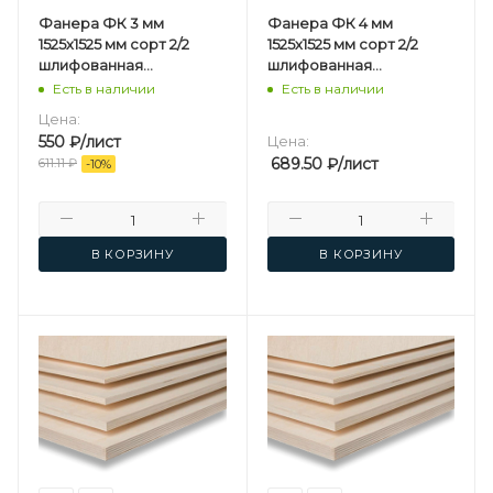
Фанера ФК 3 мм
Фанера ФК 4 мм
1525х1525 мм сорт 2/2
1525х1525 мм сорт 2/2
шлифованная
шлифованная
березовая
березовая
Есть в наличии
Есть в наличии
Цена:
550
₽
/лист
Цена:
689.50
₽
/лист
611.11
₽
-
10
%
В КОРЗИНУ
В КОРЗИНУ