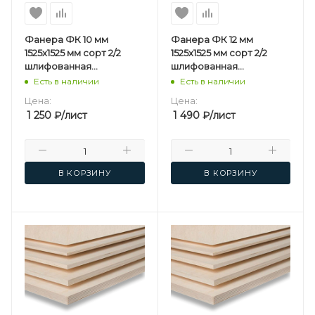
Фанера ФК 10 мм
Фанера ФК 12 мм
1525х1525 мм сорт 2/2
1525х1525 мм сорт 2/2
шлифованная
шлифованная
березовая
березовая
Есть в наличии
Есть в наличии
Цена:
Цена:
1 250
₽
/лист
1 490
₽
/лист
В КОРЗИНУ
В КОРЗИНУ