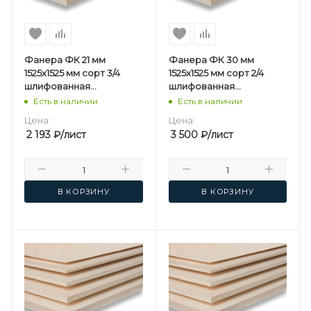
Фанера ФК 21 мм
Фанера ФК 30 мм
1525х1525 мм сорт 3/4
1525х1525 мм сорт 2/4
шлифованная
шлифованная
березовая
березовая
Есть в наличии
Есть в наличии
Цена:
Цена:
2 193
₽
/лист
3 500
₽
/лист
В КОРЗИНУ
В КОРЗИНУ