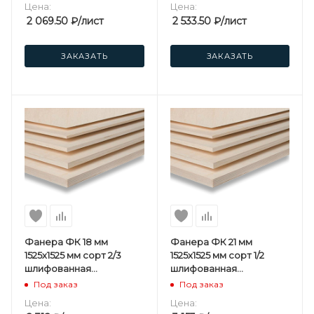
Цена:
Цена:
2 069.50
₽
/лист
2 533.50
₽
/лист
ЗАКАЗАТЬ
ЗАКАЗАТЬ
Фанера ФК 18 мм
Фанера ФК 21 мм
1525х1525 мм сорт 2/3
1525х1525 мм сорт 1/2
шлифованная
шлифованная
березовая
березовая
Под заказ
Под заказ
Цена:
Цена: