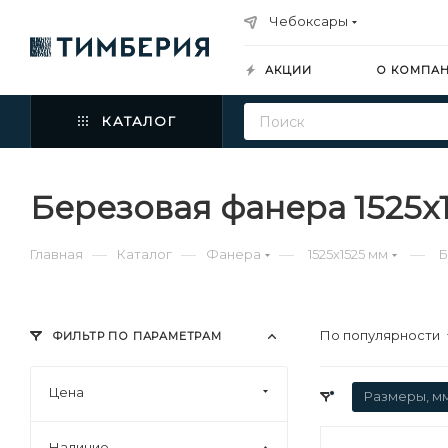
Чебоксары
АКЦИИ
О КОМПА
КАТАЛОГ
Березовая фанера 1525х
—
—
—
—
Главная
Каталог
Фанера
1525х1525 мм
Б
По популярности
ФИЛЬТР ПО ПАРАМЕТРАМ
Цена
Размеры, м
Наличие