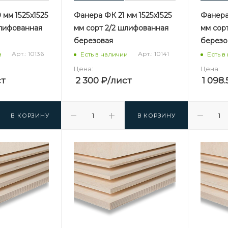
мм 1525х1525
Фанера ФК 21 мм 1525х1525
Фанера
шлифованная
мм сорт 2/2 шлифованная
мм сор
березовая
березо
Арт.: 10136
Арт.: 10141
и
Есть в наличии
Есть в
Цена:
Цена:
ст
2 300
₽
/лист
1 098.
В КОРЗИНУ
В КОРЗИНУ