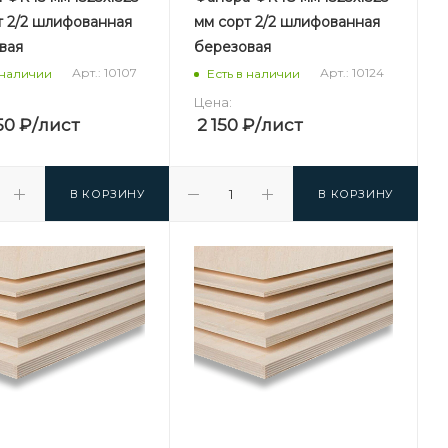
т 2/2 шлифованная
мм сорт 2/2 шлифованная
вая
березовая
Арт.: 10107
Арт.: 10124
 наличии
Есть в наличии
Цена:
50
₽
/лист
2 150
₽
/лист
В КОРЗИНУ
В КОРЗИНУ