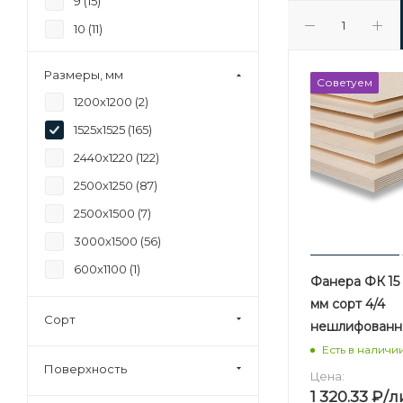
9 (
15
)
10 (
11
)
11 (
5
)
Размеры, мм
Советуем
12 (
16
)
1200х1200 (
2
)
15 (
15
)
1525х1525 (
165
)
16 (
1
)
2440х1220 (
122
)
17 (
1
)
2500х1250 (
87
)
18 (
13
)
2500х1500 (
7
)
20 (
4
)
3000х1500 (
56
)
21 (
11
)
600х1100 (
1
)
24 (
8
)
Фанера ФК 15 
мм сорт 4/4
27 (
0
)
Сорт
нешлифованн
28 (
0
)
Есть в наличи
30 (
6
)
Поверхность
Цена:
35 (
0
)
1 320.33
₽
/л