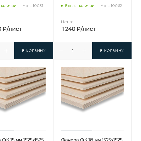
Арт.: 10031
Арт.: 10062
 наличии
Есть в наличии
Цена:
0
₽
/лист
1 240
₽
/лист
В КОРЗИНУ
В КОРЗИНУ
ФК 15 мм 1525х1525
Фанера ФК 18 мм 1525х1525