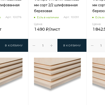
шлифованная
мм сорт 2/2 шлифованная
мм сор
березовая
березо
Арт.: 10076
Арт.: 10091
и
Есть в наличии
Есть в
Цена:
Цена:
т
1 490
₽
/лист
1 842.
В КОРЗИНУ
В КОРЗИНУ