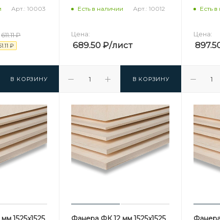
Арт.: 10003
Арт.: 10012
и
Есть в наличии
Есть в
Цена:
Цена:
611.11
₽
689.50
₽
/лист
897.5
61.11
₽
В КОРЗИНУ
В КОРЗИНУ
мм 1525х1525
Фанера ФК 12 мм 1525х1525
Фанера 