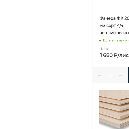
Фанера ФК 20 
мм сорт 4/4
нешлифованн
Есть в наличи
Цена:
1 680
₽
/лис