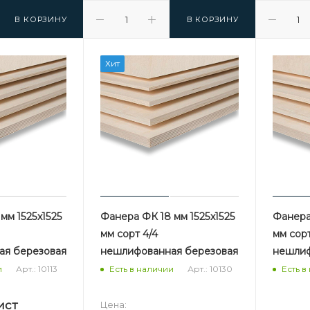
В КОРЗИНУ
В КОРЗИНУ
Хит
мм 1525х1525
Фанера ФК 18 мм 1525х1525
Фанера 
мм сорт 4/4
мм сорт
ая березовая
нешлифованная березовая
нешлиф
Арт.: 10113
Арт.: 10130
и
Есть в наличии
Есть в
ист
Цена: