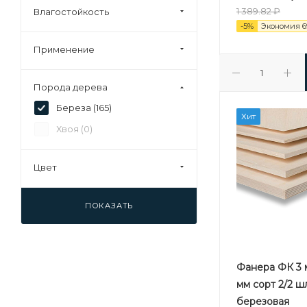
1 389.82
₽
Влагостойкость
37 (
0
)
-
5
%
Экономия
6
40 (
0
)
Применение
45 (
0
)
92 (
0
)
Порода дерева
Береза (
165
)
Хит
Хвоя (
0
)
Цвет
ПОКАЗАТЬ
Фанера ФК 3 м
мм сорт 2/2 
березовая