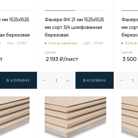
мм 1525х1525
Фанера ФК 21 мм 1525х1525
Фанера
мм сорт 3/4 шлифованная
мм сор
ая березовая
березовая
березо
Арт.: 10139
Арт.: 10145
и
Есть в наличии
Есть в
Цена:
Цена:
т
2 193
₽
/лист
3 500
В КОРЗИНУ
В КОРЗИНУ