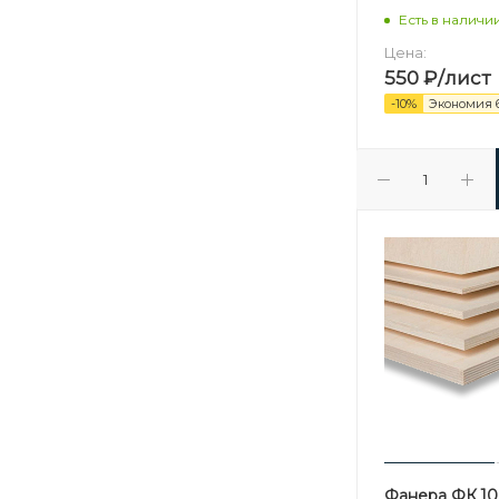
Есть в наличи
Цена:
550
₽
/лист
-
10
%
Экономия
Фанера ФК 10 