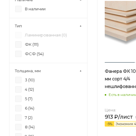
В наличии
Тип
Ламинированная (
0
)
ФК (
111
)
ФСФ (
54
)
Толщина, мм
Фанера ФК 10 
мм сорт 4/4
3 (
10
)
нешлифованн
4 (
12
)
Есть в наличи
5 (
7
)
6 (
14
)
Цена:
913
₽
/лист
7 (
2
)
-
5
%
Экономия
4
8 (
14
)