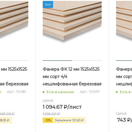
Хит
мм 1525х1525
Фанера ФК 12 мм 1525х1525
Фанера
мм сорт 4/4
мм сорт
ая березовая
нешлифованная березовая
нешлиф
Арт.: 10081
Арт.: 10097
и
Есть в наличии
Есть в
Цена:
1 094.67
₽
/лист
Цена:
961.05
₽
1 216.30
₽
743
₽
8.05
₽
-
10
%
Экономия
121.63
₽