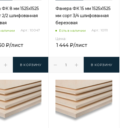
 ФК 8 мм 1525х1525
Фанера ФК 15 мм 1525х1525
т 2/2 шлифованная
мм сорт 3/4 шлифованная
вая
березовая
Арт.: 10047
Арт.: 10111
 наличии
Есть в наличии
Цена:
50
₽
/лист
1 444
₽
/лист
В КОРЗИНУ
В КОРЗИНУ