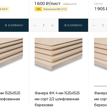
1 600
₽
/лист
Цена:
1 684.21
₽
1 905
9.49
₽
-
5
%
Экономия
84.21
₽
В КОРЗИНУ
В КОРЗИНУ
м 1525х1525
Фанера ФК 4 мм 1525х1525
Фанера
шлифованная
мм сорт 2/2 шлифованная
мм сор
березовая
березо