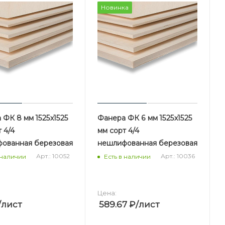
Новинка
 ФК 8 мм 1525х1525
Фанера ФК 6 мм 1525х1525
 4/4
мм сорт 4/4
ованная березовая
нешлифованная березовая
Арт.: 10052
Арт.: 10036
 наличии
Есть в наличии
Цена:
/лист
589.67
₽
/лист