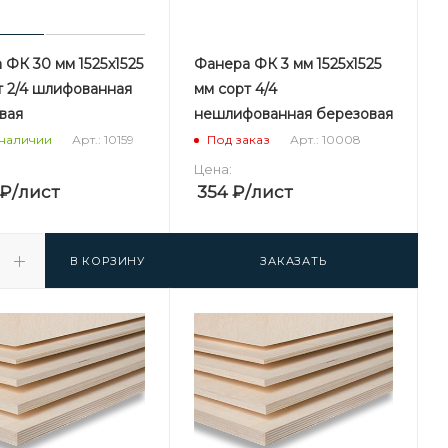
 ФК 30 мм 1525х1525
Фанера ФК 3 мм 1525х1525
т 2/4 шлифованная
мм сорт 4/4
вая
нешлифованная березовая
Арт.: 10159
Арт.: 10008
 наличии
Под заказ
Цена:
₽
/лист
354
₽
/лист
В КОРЗИНУ
ЗАКАЗАТЬ