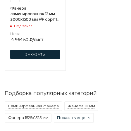
Фанера
ламинированная 12 мм
3000х1500 мм F/F сорт 1/1
березовая
Под заказ
Цена:
4 964.50
₽
/лист
ЗАКАЗАТЬ
Подборка популярных категорий
Ламинированная фанера
Фанера 10 мм
Фанера 1525х1525 мм
Показать еще