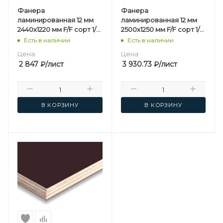
Фанера
Фанера
ламинированная 12 мм
ламинированная 12 мм
2440х1220 мм F/F сорт 1/1
2500х1250 мм F/F сорт 1/1
березовая
березовая
Есть в наличии
Есть в наличии
Цена:
Цена:
2 847
₽
/лист
3 930.73
₽
/лист
В КОРЗИНУ
В КОРЗИНУ